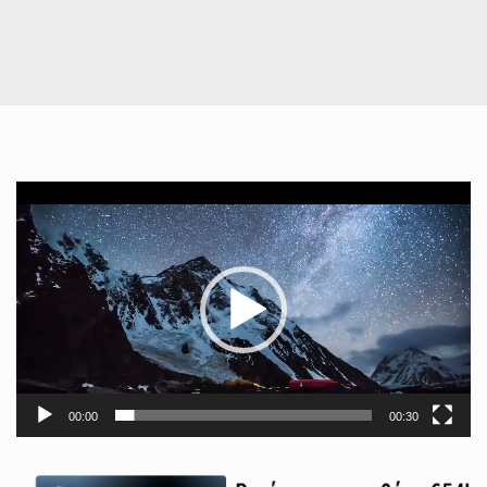
Πρόγραμμα
Αναπαραγωγής
Βίντεο
00:00
00:30