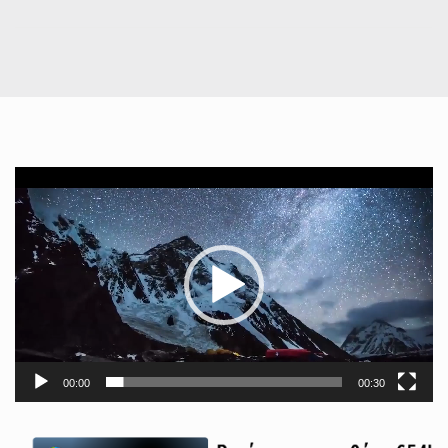
Πρόγραμμα
Αναπαραγωγής
Βίντεο
00:00
00:30