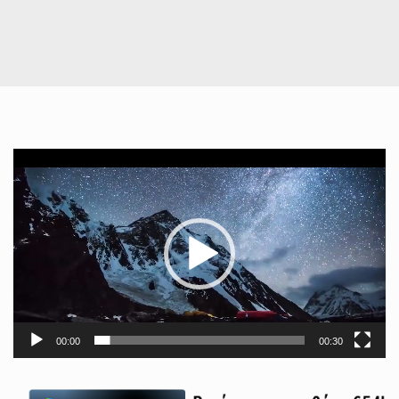
Πρόγραμμα
Αναπαραγωγής
Βίντεο
00:00
00:30