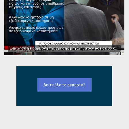
Ξεκίνησε η εφαρμογή της χρήσης μηχανημάτων pos σε 35 κατηγορίες επαγγελμάτων
Δείτε όλα τα ρεπορτάζ