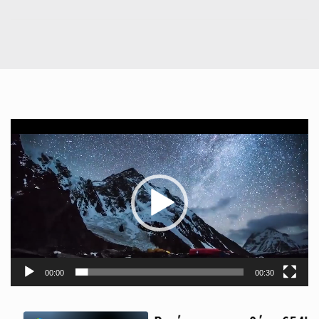
Πρόγραμμα
Αναπαραγωγής
Βίντεο
00:00
00:30