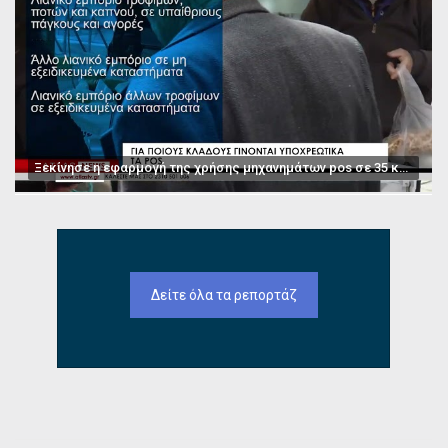
Ξεκίνησε η εφαρμογή της χρήσης μηχανημάτων pos σε 35 κατηγορίες επαγγελμάτων
Δείτε όλα τα ρεπορτάζ