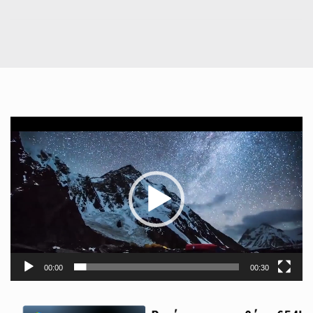
Πρόγραμμα
Αναπαραγωγής
Βίντεο
00:00
00:30