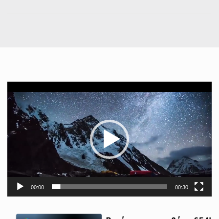
Πρόγραμμα
Αναπαραγωγής
Βίντεο
00:00
00:30