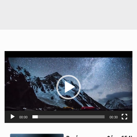
Πρόγραμμα
Αναπαραγωγής
Βίντεο
00:00
00:30