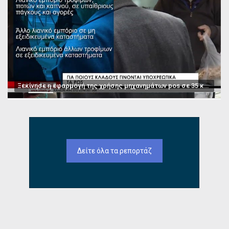
Ξεκίνησε η εφαρμογή της χρήσης μηχανημάτων pos σε 35 κατηγορίες επαγγελμάτων
Δείτε όλα τα ρεπορτάζ