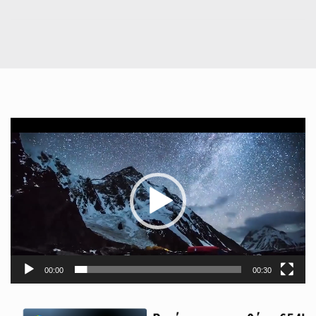
Πρόγραμμα
Αναπαραγωγής
Βίντεο
00:00
00:30