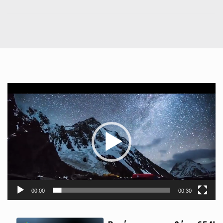
Πρόγραμμα
Αναπαραγωγής
Βίντεο
00:00
00:30