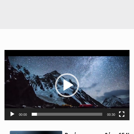
Πρόγραμμα
Αναπαραγωγής
Βίντεο
00:00
00:30