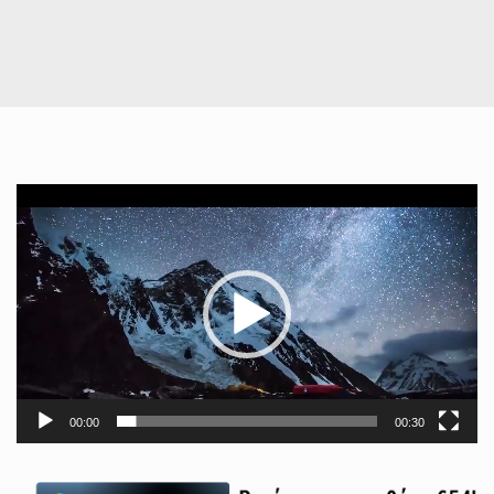
Πρόγραμμα
Αναπαραγωγής
Βίντεο
00:00
00:30