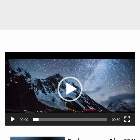
Πρόγραμμα
Αναπαραγωγής
Βίντεο
00:00
00:30