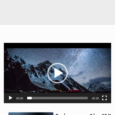
Πρόγραμμα
Αναπαραγωγής
Βίντεο
00:00
00:30