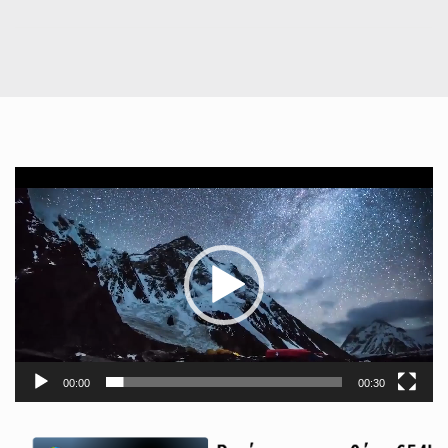
Πρόγραμμα
Αναπαραγωγής
Βίντεο
00:00
00:30