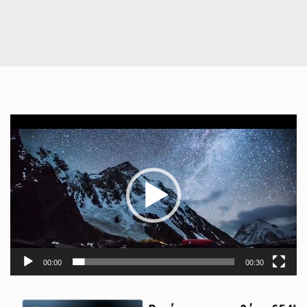
Πρόγραμμα
Αναπαραγωγής
Βίντεο
00:00
00:30