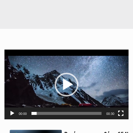
Πρόγραμμα
Αναπαραγωγής
Βίντεο
00:00
00:30