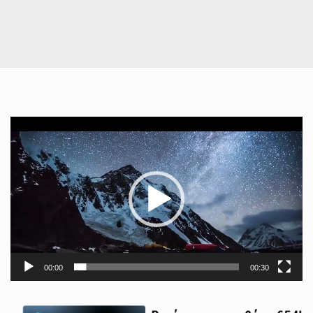
Πρόγραμμα
Αναπαραγωγής
Βίντεο
00:00
00:30