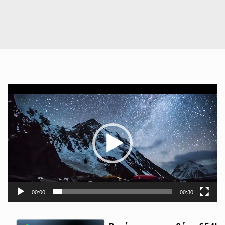
Πρόγραμμα
Αναπαραγωγής
Βίντεο
00:00
00:30