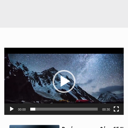
Πρόγραμμα
Αναπαραγωγής
Βίντεο
00:00
00:30