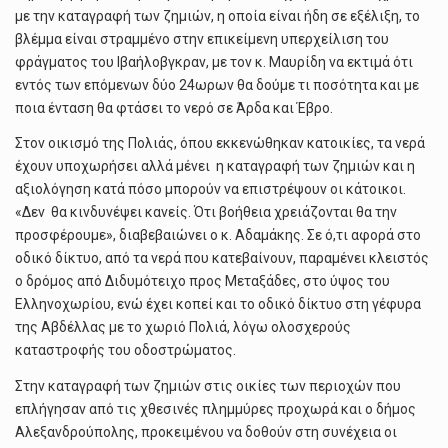
με την καταγραφή των ζημιών, η οποία είναι ήδη σε εξέλιξη, το
βλέμμα είναι στραμμένο στην επικείμενη υπερχείλιση του
φράγματος του Ιβαήλοβγκραν, με τον κ. Μαυρίδη να εκτιμά ότι
εντός των επόμενων δύο 24ωρων θα δούμε τι ποσότητα και με
ποια ένταση θα φτάσει το νερό σε Άρδα και Έβρο.
Στον οικισμό της Πολιάς, όπου εκκενώθηκαν κατοικίες, τα νερά
έχουν υποχωρήσει αλλά μένει η καταγραφή των ζημιών και η
αξιολόγηση κατά πόσο μπορούν να επιστρέψουν οι κάτοικοι.
«Δεν θα κινδυνέψει κανείς. Ότι βοήθεια χρειάζονται θα την
προσφέρουμε», διαβεβαιώνει ο κ. Αδαμάκης. Σε ό,τι αφορά στο
οδικό δίκτυο, από τα νερά που κατεβαίνουν, παραμένει κλειστός
ο δρόμος από Διδυμότειχο προς Μεταξάδες, στο ύψος του
Ελληνοχωρίου, ενώ έχει κοπεί και το οδικό δίκτυο στη γέφυρα
της Αβδέλλας με το χωριό Πολιά, λόγω ολοσχερούς
καταστροφής του οδοστρώματος.
Στην καταγραφή των ζημιών στις οικίες των περιοχών που
επλήγησαν από τις χθεσινές πλημμύρες προχωρά και ο δήμος
Αλεξανδρούπολης, προκειμένου να δοθούν στη συνέχεια οι