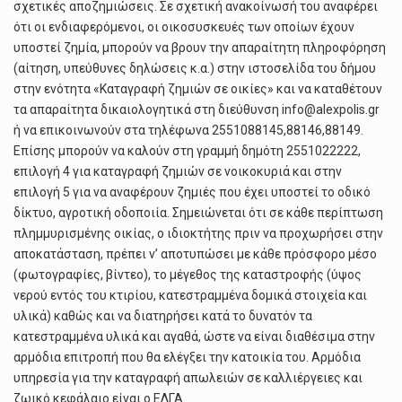
σχετικές αποζημιώσεις. Σε σχετική ανακοίνωσή του αναφέρει
ότι οι ενδιαφερόμενοι, οι οικοσυσκευές των οποίων έχουν
υποστεί ζημία, μπορούν να βρουν την απαραίτητη πληροφόρηση
(αίτηση, υπεύθυνες δηλώσεις κ.α.) στην ιστοσελίδα του δήμου
στην ενότητα «Καταγραφή ζημιών σε οικίες» και να καταθέτουν
τα απαραίτητα δικαιολογητικά στη διεύθυνση
info@alexpolis.gr
ή να επικοινωνούν στα τηλέφωνα 2551088145,88146,88149.
Επίσης μπορούν να καλούν στη γραμμή δημότη 2551022222,
επιλογή 4 για καταγραφή ζημιών σε νοικοκυριά και στην
επιλογή 5 για να αναφέρουν ζημιές που έχει υποστεί το οδικό
δίκτυο, αγροτική οδοποιία. Σημειώνεται ότι σε κάθε περίπτωση
πλημμυρισμένης οικίας, ο ιδιοκτήτης πριν να προχωρήσει στην
αποκατάσταση, πρέπει ν’ αποτυπώσει με κάθε πρόσφορο μέσο
(φωτογραφίες, βίντεο), το μέγεθος της καταστροφής (ύψος
νερού εντός του κτιρίου, κατεστραμμένα δομικά στοιχεία και
υλικά) καθώς και να διατηρήσει κατά το δυνατόν τα
κατεστραμμένα υλικά και αγαθά, ώστε να είναι διαθέσιμα στην
αρμόδια επιτροπή που θα ελέγξει την κατοικία του. Αρμόδια
υπηρεσία για την καταγραφή απωλειών σε καλλιέργειες και
ζωικό κεφάλαιο είναι ο ΕΛΓΑ.