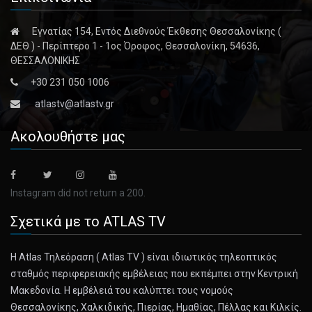
Εγνατίας 154, Εντός Διεθνούς Έκθεσης Θεσσαλονίκης (
ΔΕΘ ) - Περίπτερο 1 - 1ος Όροφος, Θεσσαλονίκη, 54636,
ΘΕΣΣΑΛΟΝΙΚΗΣ
+30 231 050 1006
atlastv@atlastv.gr
Ακολουθήστε μας
Instagram did not return a 200.
Σχετικά με το ATLAS TV
Η Atlas Τηλεόραση ( Atlas TV ) είναι ιδιωτικός τηλεοπτικός
σταθμός περιφερειακής εμβέλειας που εκπέμπει στην Κεντρική
Μακεδονία. Η εμβέλειά του καλύπτει τους νομούς
Θεσσαλονίκης, Χαλκιδικής, Πιερίας, Ημαθίας, Πέλλας και Κιλκίς.