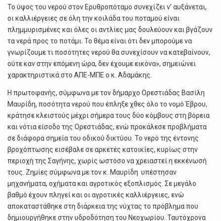
Το ύψος του νερού στον Ερυθροπόταμο συνεχίζει ν’ αυξάνεται,
οι καλλιέργειες σε όλη την κοιλάδα του ποταμού είναι
πλημμυρισμένες και όλες οι αντλίες μας δουλεύουν και βγάζουν
τα νερά προς το ποτάμι. Το θέμα είναι ότι δεν μπορούμε να
γνωρίζουμε τι ποσότητες νερού θα συνεχίσουν να κατεβαίνουν,
ούτε καν στην επόμενη ώρα, δεν έχουμε εικόνα», σημειώνει
χαρακτηριστικά στο ΑΠΕ-ΜΠΕ ο κ. Αδαμάκης.
Η πρωτοφανής, σύμφωνα με τον δήμαρχο Ορεστιάδας Βασίλη
Μαυρίδη, ποσότητα νερού που έπληξε χθες όλο το νομό Έβρου,
κράτησε κλειστούς μέχρι σήμερα τους δύο κόμβους στη βόρεια
και νότια είσοδο της Ορεστιάδας, ενώ προκάλεσε προβλήματα
σε διάφορα σημεία του οδικού δικτύου. Το νερό της έντονης
βροχόπτωσης εισέβαλε σε αρκετές κατοικίες, κυρίως στην
περιοχή της Σαγήνης, χωρίς ωστόσο να χρειαστεί η εκκένωσή
τους. Ζημίες σύμφωνα με τον κ. Μαυρίδη υπέστησαν
μηχανήματα, οχήματα και αγροτικός εξοπλισμός. Σε μεγάλο
βαθμό έχουν πληγεί και οι αγροτικές καλλιέργειες, ενώ
αποκαταστάθηκε στη διάρκεια της νύχτας το πρόβλημα που
δημιουργήθηκε στην υδροδότηση του Νεοχωρίου. Ταυτόχρονα