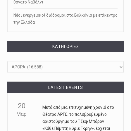
θάνατο Ναβάλνι
Νέοι ενεργειακοί διάδρομοι στα Βαλκάνια με επίκεντρο
την Ελλάδα
KΑΤΗΓΟΡΊΕΣ
Kατηγορίες
LATEST EVENTS
20
Μετά από μια επιτυχημένη χρονιά στο
Μαρ
Θέατρο ΑΡΓΩ, το πολυβραβευμένο
αριστούργημα του Τζεφ Μπάρον
«Κάθε Πέμπτη κύριε Γκρην», έρχεται