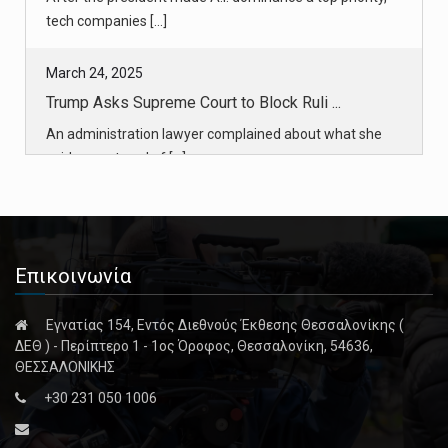
March 24, 2025
Trump Asks Supreme Court to Block Ruli ...
An administration lawyer complained about what she
said was a trend of [...]
March 25, 2025
Social Security, Buffeted by Turmoil, ...
The billionaire Elon Musk has become fixated on finding
fraud inside t [...]
Επικοινωνία
March 24, 2025
Εγνατίας 154, Εντός Διεθνούς Έκθεσης Θεσσαλονίκης (
Lionizing Mark Twain, Conan O’Brien Su ...
ΔΕΘ ) - Περίπτερο 1 - 1ος Όροφος, Θεσσαλονίκη, 54636,
ΘΕΣΣΑΛΟΝΙΚΗΣ
In accepting the Mark Twain Prize for American Humor,
+30 231 050 1006
the comedian mou [...]