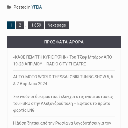
Posted in
ΥΓΕΙΑ
Page
Page
Page
1
2
…
1.659
Next page
ΠΡΌΣΦΑΤΑ ΆΡΘΡΑ
«ΚΑΘΕ ΠΕΜΠΤΗ ΚΥΡΙΕ ΓΚΡΗΝ» Του Τζεφ Μπάρον ΑΠΟ
19-28 ΑΠΡΙΛΙΟΥ – RADIO CITY THEATRE
AUTO-MOTO WORLD THESSALONIKI TUNING SHOW 5, 6
& 7 Απριλίου 2024
Ξεκινούν οι δοκιμαστικοί έλεγχοι στις εγκαταστάσεις
του FSRU στην Αλεξανδρούπολη – Έφτασε το πρώτο
φορτίο LNG
Η Δύση ζητάει από την Ρωσία να λογοδοτήσει για τον