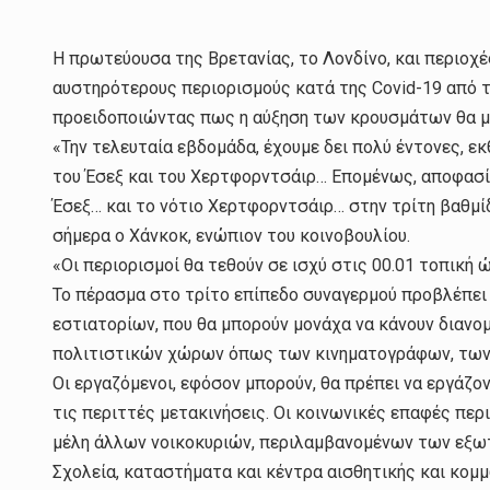
Η πρωτεύουσα της Βρετανίας, το Λονδίνο, και περιοχέ
αυστηρότερους περιορισμούς κατά της Covid-19 από τ
προειδοποιώντας πως η αύξηση των κρουσμάτων θα μ
«Την τελευταία εβδομάδα, έχουμε δει πολύ έντονες, εκ
του Έσεξ και του Χερτφορντσάιρ… Επομένως, αποφασίσ
Έσεξ… και το νότιο Χερτφορντσάιρ… στην τρίτη βαθμίδ
σήμερα ο Χάνκοκ, ενώπιον του κοινοβουλίου.
«Οι περιορισμοί θα τεθούν σε ισχύ στις 00.01 τοπική ώ
Το πέρασμα στο τρίτο επίπεδο συναγερμού προβλέπει 
εστιατορίων, που θα μπορούν μονάχα να κάνουν διανομ
πολιτιστικών χώρων όπως των κινηματογράφων, των 
Οι εργαζόμενοι, εφόσον μπορούν, θα πρέπει να εργάζον
τις περιττές μετακινήσεις. Οι κοινωνικές επαφές περι
μέλη άλλων νοικοκυριών, περιλαμβανομένων των εξωτ
Σχολεία, καταστήματα και κέντρα αισθητικής και κομ