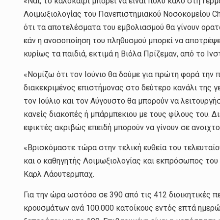
«Ναι, το καλοκαίρι μπορεί να είναι πολύ καλό στη Γερ
Λοιμωξιολογίας του Πανεπιστημιακού Νοσοκομείου Cha
ότι τα αποτελέσματα του εμβολιασμού θα γίνουν ορατά
εάν η ανοσοποίηση του πληθυσμού μπορεί να αποτρέψει
κυρίως τα παιδιά, εκτιμά η Βιόλα Πρίζεμαν, από το Ιν
«Νομίζω ότι τον Ιούνιο θα δούμε για πρώτη φορά την
διακεκριμένος επιστήμονας στο δεύτερο κανάλι της γ
τον Ιούλιο και τον Αύγουστο θα μπορούν να λειτουργήσ
κανείς διακοπές ή μπάρμπεκιου με τους φίλους του. Δ
εφικτές ακριβώς επειδή μπορούν να γίνουν σε ανοιχτ
«Βρισκόμαστε τώρα στην τελική ευθεία του τελευταίου 
και ο καθηγητής Λοιμωξιολογίας και εκπρόσωπος του
Καρλ Λάουτερμπαχ.
Για την ώρα ωστόσο σε 390 από τις 412 διοικητικές π
κρουσμάτων ανά 100.000 κατοίκους εντός επτά ημερών