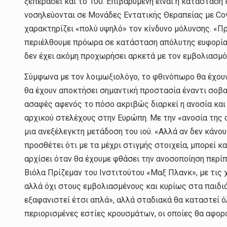
ξεπεράσει και το 100. Επιβαρυμένη είναι η κατάσταση
νοσηλεύονται σε Μονάδες Εντατικής Θεραπείας με Cov
χαρακτηρίζει «πολύ υψηλό» τον κίνδυνο μόλυνσης. «Π
περιέλθουμε πρόωρα σε κατάσταση απόλυτης ευφορίας»
δεν έχει ακόμη προχωρήσει αρκετά με τον εμβολιασμό,
Σύμφωνα με τον λοιμωξιολόγο, το φθινόπωρο θα έχουν
θα έχουν αποκτήσει σημαντική προστασία έναντι σοβ
ασαφές αφενός το πόσο ακριβώς διαρκεί η ανοσία και
αρχικού στελέχους στην Ευρώπη. Με την «ανοσία της αγ
μια ανεξέλεγκτη μετάδοση του ιού. «Αλλά αν δεν κάνου
προσθέτει ότι με τα μέχρι στιγμής στοιχεία, μπορεί κ
αρχίσει όταν θα έχουμε φθάσει την ανοσοποίηση περίπ
Βιόλα Πρίζεμαν του Ινστιτούτου «Μαξ Πλανκ», με τις 
αλλά όχι στους εμβολιασμένους και κυρίως στα παιδιά
εξαφανιστεί έτσι απλά», αλλά σταδιακά θα καταστεί ό
περιορισμένες εστίες κρουσμάτων, οι οποίες θα αφορ