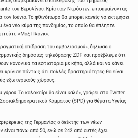
μανία», διαβεβαιώνει ο επικεφαλής του τμήματος
rité του Βερολίνου, Κρίστιαν Ντρόστεν, επισημαίνοντας
 τον Ιούνιο. Το φθινόπωρο θα μπορεί κανείς να εκτιμήσει
 ένα νέο κύμα της πανδημίας, το οποίο θα έπληττε
στιτούτο «Μαξ Πλανκ».
 πραγματική επίδραση του εμβολιασμού», δήλωσε ο
ερμανικής δημόσιας τηλεόρασης ZDF και προέβλεψε ότι
ουν κανονικά τα εστιατόρια με κήπο, αλλά και να κάνει
ιευκρίνισε πάντως ότι πολλές δραστηριότητες θα είναι
ούς εξωτερικούς χώρους.
γύρου. Το καλοκαίρι θα είναι καλό», γράφει στο Twitter
 Σοσιαλδημοκρατικού Κόμματος (SPD) για θέματα Υγείας
εριφέρειες της Γερμανίας ο δείκτης των νέων
 είναι πάνω από 50, ενώ σε 242 από αυτές έχει