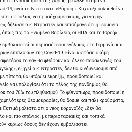
 και στα νοσοκομεία της χώρας, με 4586 άτομα να
id-19, ενώ το Ινστιτούτο «Ρόμπερτ Κοχ» εξακολουθεί να
ρέπει ασφαλώς να προσέχουμε ακόμη, για να μην
, δήλωσε ο κ. Ντρόστεν και επισήμανε ότι η Γερμανία
 όπως π.χ. το Ηνωμένο Βασίλειο, οι ΗΠΑ και το Ισραήλ.
 εμβολιαστεί οι περισσότεροι ενήλικες στη Γερμανία και
αρών επιπλοκών της Covid-19. Είναι ωστόσο ακόμη
 αφετέρου το εάν θα φθάσουν και άλλες παραλλαγές του
έλης», εξηγεί ο κ. Ντρόστεν, δεν θα κινδυνεύουμε από
με τίποτα, θα υπάρξει έκρηξη», προειδοποιεί και
ανείς να υπολογίσει ότι το τέλος της πανδημίας θα
ου του 70% του πληθυσμού. Το φθινόπωρο, προειδοποιεί η
χαμηλότερες θερμοκρασίες, θα δούμε και πάλι κρούσματα,
. Εκτιμά μάλιστα ότι ο νέος κορονοϊός «δεν θα
λο και πιο σπάνιος, με περιστασιακές και τοπικά
ούν κυρίως όσους δεν έχουν εμβολιαστεί.