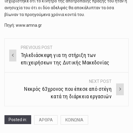
ισχυρίστηκε ότι το κίνητρο της αποτρόπαιης πράξης του ήταν η
ανησυχία του ότι οι δύο αδελφές θα αποκάλυπταν τα όσα
βίωναν τα προηγούμενα χρόνια κοντά του.
Πηγή: www.amna.gr
PREVIOUS POST
Post
Τηλεδιάσκεψη για τη στήριξη των
navigation
επιχειρήσεων της Δυτικής Μακεδονίας
NEXT POST
Νεκρός 63χρονος που έπεσε από στέγη
κατά τη διάρκεια εργασιών
Posted in:
ΑΡΘΡΑ
ΚΟΙΝΩΝΙΑ