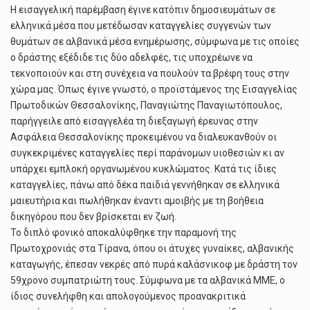
Η εισαγγελική παρέμβαση έγινε κατόπιν δημοσιευμάτων σε
ελληνικά μέσα που μετέδωσαν καταγγελίες συγγενών των
θυμάτων σε αλβανικά μέσα ενημέρωσης, σύμφωνα με τις οποίες
ο δράστης εξέδιδε τις δύο αδελφές, τις υποχρέωνε να
τεκνοποιούν και στη συνέχεια να πουλούν τα βρέφη τους στην
χώρα μας. Όπως έγινε γνωστό, ο προϊστάμενος της Εισαγγελίας
Πρωτοδικών Θεσσαλονίκης, Παναγιώτης Παναγιωτόπουλος,
παρήγγειλε από εισαγγελέα τη διεξαγωγή έρευνας στην
Ασφάλεια Θεσσαλονίκης προκειμένου να διαλευκανθούν οι
συγκεκριμένες καταγγελίες περί παράνομων υιοθεσιών κι αν
υπάρχει εμπλοκή οργανωμένου κυκλώματος. Κατά τις ίδιες
καταγγελίες, πάνω από δέκα παιδιά γεννήθηκαν σε ελληνικά
μαιευτήρια και πωλήθηκαν έναντι αμοιβής με τη βοήθεια
δικηγόρου που δεν βρίσκεται εν ζωή.
Το διπλό φονικό αποκαλύφθηκε την παραμονή της
Πρωτοχρονιάς στα Τίρανα, όπου οι άτυχες γυναίκες, αλβανικής
καταγωγής, έπεσαν νεκρές από πυρά καλάσνικοφ με δράστη τον
59χρονο συμπατριώτη τους. Σύμφωνα με τα αλβανικά ΜΜΕ, ο
ίδιος συνελήφθη και απολογούμενος προανακριτικά