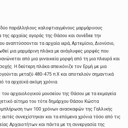
 δύο παράλληλους καλοφτιαγμένους μαρμάρινους
α της αρχαίας αγοράς της Θάσου και συνέδεε την
υ αναπτύσσονται τα αρχαία ιερά, Αρτεμίσιο, Διονύσιο,
ωθεί μια μαρμάρινη πλάκα με ανάγλυφες μορφές που
ανώνεται από μια γυναικεία μορφή από τη μια πλευρά και
οχής. Η δεύτερη πλάκα απεικόνιζε τον Ερμή με μια
λογούνται μεταξύ 480-475 π.Χ και αποτελούν σημαντικά
πό τα αρχαϊκά ακόμη χρόνια.
ς του αρχαιολογικού μουσείου της Θάσου με τα εκμαγεία
χετικό αίτημα του τότε δημάρχου Θάσου Κώστα
 συμπλήρωση των 100 χρόνων ανασκαφών της Γαλλικής
ς αυτές συνεχίστηκαν και τα επόμενα χρόνια τόσο από τις
ρείας Αρχαιοτήτων και πάντα με τη συνεργασία της