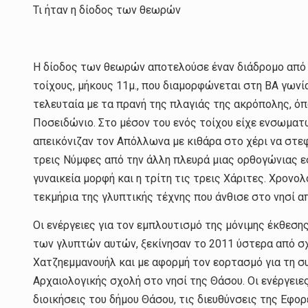
Τι ήταν η δίοδος των θεωρών
Η δίοδος των θεωρών αποτελούσε έναν διάδρομο από
τοίχους, μήκους 11μ., που διαμορφώνεται στη ΒΑ γωνί
τελευταία με τα πρανή της πλαγιάς της ακρόπολης, όπο
Ποσειδώνιο. Στο μέσον του ενός τοίχου είχε ενσωματ
απεικόνιζαν τον Απόλλωνα με κιθάρα στο χέρι να στεφ
τρεις Νύμφες από την άλλη πλευρά μιας ορθογώνιας εσ
γυναικεία μορφή και η τρίτη τις τρεις Χάριτες. Χρονο
τεκμήρια της γλυπτικής τέχνης που άνθισε στο νησί α
Οι ενέργειες για τον εμπλουτισμό της μόνιμης έκθεση
των γλυπτών αυτών, ξεκίνησαν το 2011 ύστερα από σ
Χατζηεμμανουήλ και με αφορμή τον εορτασμό για τη
Αρχαιολογικής σχολή στο νησί της Θάσου. Οι ενέργειε
διοικήσεις του δήμου Θάσου, τις διευθύνσεις της Εφο