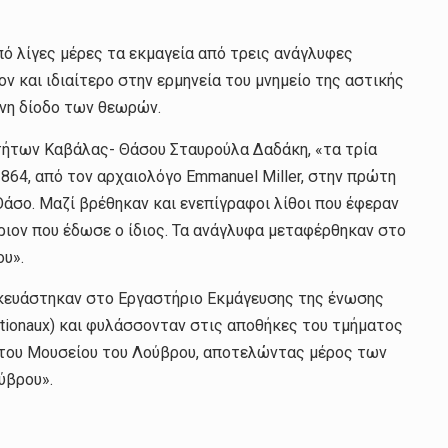
ό λίγες μέρες τα εκμαγεία από τρεις ανάγλυφες
 και ιδιαίτερο στην ερμηνεία του μνημείο της αστικής
ενη δίοδο των θεωρών.
οτήτων Καβάλας- Θάσου Σταυρούλα Δαδάκη, «τα τρία
864, από τον αρχαιολόγο Emmanuel Miller, στην πρώτη
άσο. Μαζί βρέθηκαν και ενεπίγραφοι λίθοι που έφεραν
ριον που έδωσε ο ίδιος. Τα ανάγλυφα μεταφέρθηκαν στο
ου».
ασκευάστηκαν στο Εργαστήριο Εκμάγευσης της ένωσης
tionaux) και φυλάσσονταν στις αποθήκες του τμήματος
του Μουσείου του Λούβρου, αποτελώντας μέρος των
ύβρου».