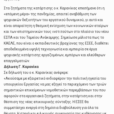
Στα ζητήματα της κατάρτισης ο κ. Καρανίκας επεσήμανε ότι η
«επόμενη μέρα» της πανδημίας, απαιτεί αναβάθμιση των
ψηφιακών δεξιοτήτων του εργατικού δυναμικού, γι αυτό και
είναι απαραίτητη η θεσμική ενίσχυση των κοινωνικών εταίρων
και των επιστημονικών τους ινστιτούτων στο πλαίσιο του νέου
ΕΣΠΑ και του Ταμείου Ανάκαμψης. Σημείωσε μάλιστα πως το
ΚΑΕΛΕ, που είναι ο εκπαιδευτικός βραχίονας της ΕΣΕΕ, διαθέτει
αποδεδειγμένα υψηλή τεχνογνωσία και εμπειρία σε έργα
ψηφιακής κατάρτισης εργαζομένων, εμπόρων και ελεύθερων
επαγγελματιών.
Δήλωση Γ. Καρανίκα
Σε δήλωσή του ο κ. Καρανίκας ανέφερε:
«Ακούσαμε με εξαιρετικό ενδιαφέρον την πολιτική ηγεσία του
υπουργείου Εργασίας να μας εξηγεί το περιεχόμενο των τριών
σημαντικών επικείμενων νομοθετικών παρεμβάσεων του που
αφορούν στα εργασιακά ζητήματα, στην κατάρτιση και στην
θέσπιση της νέας επικουρικής σύνταξης. Η ΕΣΕΕ θα
συμμετάσχει ενεργά στη δημόσια διαβούλευση για όλα τα
θέματα. Η στενή και ειλικρινής συνεργασία της κυβέρνησης με