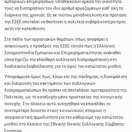
εμπορικών επιχειρήσεων, υποθηκεύουν άμεσα την ικανότητα
τους να διατηρήσουν τον ίδιο αριθμό εργαζομένων καθ’ όλη τη
διάρκεια της χρονιάς. Ως εκ τούτου, μοναδική λύση και πρόταση
της ΕΣΕΕ αποτελεί να θεσπίσει η πολιτεία σοβαρά κίνητρα προς
αυτή την κατεύθυνση.
Στο πεδίο των εργασιακών θεμάτων, όπως αναφέρει η
ανακοίνωση, ο πρόεδρος της ΕΣΕΕ τόνισε πως η Ελληνική
Συνομοσπονδία Εμπορίου και Επιχειρηματικότητας ανέκαθεν
υποστηρίζει την ελεύθερη συλλογική διαπραγμάτευση στη
διαδικασία διαβούλευσης για το ύψος του κατώτατου μισθού.
Υπογράμμισε όμως πως, λόγω και της πανδημίας, η διασφάλιση
και διεύρυνση του κεκτημένου των συλλογικών
διαπραγματεύσεων θα πρέπει να αποτελέσει προτεραιότητα της
Πολιτείας, ως το κατεξοχήν μέσο προστασίας της κοινωνικής
συνοχής. Στο πλαίσιο αυτό, εισηγήθηκε να επανέλθει το
συντομότερο δυνατόν στους κοινωνικούς εταίρους η
αποφασιστική αρμοδιότητα για τον καθορισμό του κατώτατου
μισθού στο πλαίσιο της Εθνικής Γενικής Συλλογικής Σύμβασης
Εργασίας.