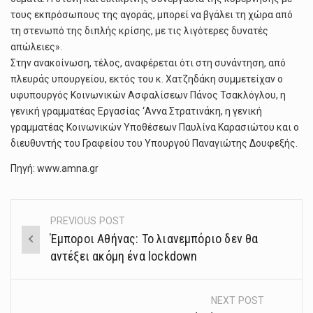
τους εκπρόσωπους της αγοράς, μπορεί να βγάλει τη χώρα από
τη στενωπό της διπλής κρίσης, με τις λιγότερες δυνατές
απώλειες».
Στην ανακοίνωση, τέλος, αναφέρεται ότι στη συνάντηση, από
πλευράς υπουργείου, εκτός του κ. Χατζηδάκη συμμετείχαν ο
υφυπουργός Κοινωνικών Ασφαλίσεων Πάνος Τσακλόγλου, η
γενική γραμματέας Εργασίας ‘Αννα Στρατινάκη, η γενική
γραμματέας Κοινωνικών Υποθέσεων Παυλίνα Καρασιώτου και ο
διευθυντής του Γραφείου του Υπουργού Παναγιώτης Δουφεξής.
Πηγή: www.amna.gr
PREVIOUS POST
Post
Έμποροι Αθήνας: Το λιανεμπόριο δεν θα
navigation
αντέξει ακόμη ένα lockdown
NEXT POST