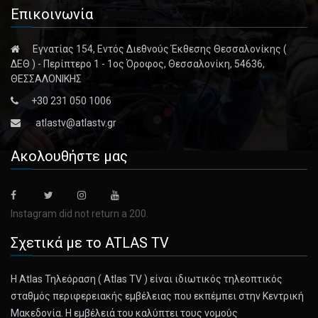
Επικοινωνία
Εγνατίας 154, Εντός Διεθνούς Έκθεσης Θεσσαλονίκης (
ΔΕΘ ) - Περίπτερο 1 - 1ος Όροφος, Θεσσαλονίκη, 54636,
ΘΕΣΣΑΛΟΝΙΚΗΣ
+30 231 050 1006
atlastv@atlastv.gr
Ακολουθήστε μας
Instagram did not return a 200.
Σχετικά με το ATLAS TV
Η Atlas Τηλεόραση ( Atlas TV ) είναι ιδιωτικός τηλεοπτικός
σταθμός περιφερειακής εμβέλειας που εκπέμπει στην Κεντρική
Μακεδονία. Η εμβέλειά του καλύπτει τους νομούς