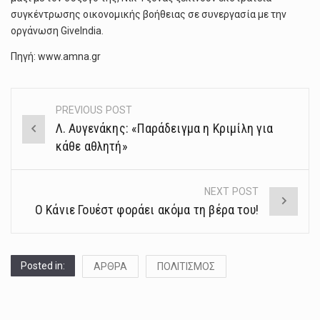
συγκέντρωσης οικονομικής βοήθειας σε συνεργασία με την
οργάνωση GiveIndia.
Πηγή: www.amna.gr
PREVIOUS POST
Post
Λ. Αυγενάκης: «Παράδειγμα η Κριμίλη για
navigation
κάθε αθλητή»
NEXT POST
Ο Κάνιε Γουέστ φοράει ακόμα τη βέρα του!
Posted in:
ΑΡΘΡΑ
ΠΟΛΙΤΙΣΜΟΣ