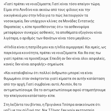
«Γιατί πρέπει να νοιαζόμαστε; Γιατί είναι τόσο επείγον τώρα;
Είμαι στο Λονδίνο και ακούω από τους φίλους και την
οικογένειά μου στην Ινδία για το πώς λειτουργούν τα
νοσοκομεία, δεν υπάρχουν κλίνες σε Μονάδες Εντατικής
Θεραπείας », είπε προσθέτοντας ότι« τα ασθενοφόρα
μεταφέρουν συνεχώς ασθενείς, τα αποθέματα οξυγόνου είναι
λιγότερα, ο αριθμός των θανάτων είναι τόσο μεγάλος».
«Η Ινδία είναι η πατρίδα μου και η Ινδία αιμορραγεί. Και εμείς, ως
παγκόσμια κοινότητα, πρέπει να νοιαζόμαστε. Και θα σας πω
γιατί πρέπει να προσέξουμε: Επειδή αν δεν είναι όλοι ασφαλείς,
κανείς δεν είναι ασφαλής» σημείωσε.
«Και καταλαβαίνω ότι πολλοί άνθρωποι μπορεί να είναι
θυμωμένοι όταν σκέφτονται γιατί είμαστε σε αυτήν κατάσταση
από την αρχή; Γιατί συμβαίνει αυτό; Λοιπόν, θα το
αντιμετωπίσουμε. Θα το αντιμετωπίσουμε αφού σταματήσουμε
την επείγουσα κατάσταση» είπε.
Στη λεζάντα του βίντεο, η Πριγιάνκα Τσόπρα ανακοίνωσε ότι
μαζί με τον σύζυγό της, Νικ Τζόνας ξεκινούν εκστρατεία