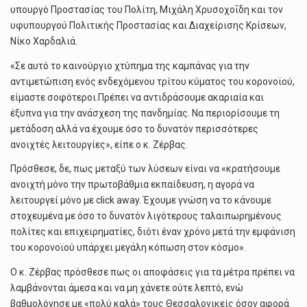
υπουργό Προστασίας του Πολίτη, Μιχάλη Χρυσοχοΐδη και τον
υφυπουργού Πολιτικής Προστασίας και Διαχείρισης Κρίσεων,
Νίκο Χαρδαλιά.
«Σε αυτό το καινούργιο χτύπημα της καμπάνας για την
αντιμετώπιση ενός ενδεχόμενου τρίτου κύματος του κορονοϊού,
είμαστε σοφότεροι.Πρέπει να αντιδράσουμε ακαριαία και
έξυπνα για την ανάσχεση της πανδημίας. Να περιορίσουμε τη
μετάδοση αλλά να έχουμε όσο το δυνατόν περισσότερες
ανοιχτές λειτουργίες», είπε ο κ. Ζέρβας.
Πρόσθεσε, δε, πως μεταξύ των λύσεων είναι να «κρατήσουμε
ανοιχτή μόνο την πρωτοβάθμια εκπαίδευση, η αγορά να
λειτουργεί μόνο με click away. Έχουμε γνώση να το κάνουμε
στοχευμένα με όσο το δυνατόν λιγότερους ταλαιπωρημένους
πολίτες και επιχειρηματίες, διότι έναν χρόνο μετά την εμφάνιση
του κορονοϊού υπάρχει μεγάλη κόπωση στον κόσμο».
Ο κ. Ζέρβας πρόσθεσε πως οι αποφάσεις για τα μέτρα πρέπει να
λαμβάνονται άμεσα και να μη χάνετε ούτε λεπτό, ενώ
βαθμολόγησε με «πολύ καλά» τους Θεσσαλονικείς όσον αφορά