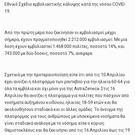
Εθνικό Σχέδιο εμβολιαστικής κάλυψης κατά της νόσου COVID-
19.
Από την πρώτη μέρα που ξεκίνησαν οι εμβολιασμοί μέχρι
σήμερα, έχουν πραγματοποιηθεί 2.212.000 εμβολιασμοί. Με μία
δόση έχουν εμβολιαστεί 1.468.000 πολίτες, ποσοστό 14%, και
743.000 με δύο δόσεις, ποσοστό 7%, ανέφερε.
Σχετικά με την προτεραιοποίηση είπε ότι από τις 10 Απριλίου
έχει ανοίξει η πλατφόρμα των ραντεβού για την ηλικία 60-64 για
όλα τα εμβόλια και όχι μόνο για της AstraZeneca. Στις 16
Απριλίου θα ανοίξει η πλατφόρμα για πολίτες που πάσχουν από
νοσήματα αυξημένου κινδύνου, ηλικίας 18-59 ετών και θα
ακολουθήσουν σταδιακά και οι άλλες ομάδες. Το άνοιγμα της
πλατφόρμας για τους ανθρώπους με υποκείμενα νοσήματα θα
γίνει σταδιακά ανάλογα με το νόσημα, είπε ο κύριος
Θεμιστοκλέους και θα ξεκινήσει από τις 16 Απριλίου έως τις 19