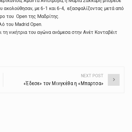
μερικανίδα, Αμάντα Ανισίμοβα, η Μαρία Σάκκαρη μπόρεσε
υ ακολούθησαν, με 6-1 και 6-4, εξασφαλίζοντας μετά από
ύρο του Open της Μαδρίτης.
λό του Madrid Open.
 τη νικήτρια του αγώνα ανάμεσα στην Ανέτ Κονταβέιτ
NEXT POST
«Έδεσε» τον Μινγκέθα η «Μπαρτσα»