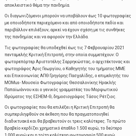
αποκλειστικό θέμα την πανδημία.
Οι διαγωνιζόμενοι μπορούν να υποβάλουν έως 10 φωτογραφίες
με οποιοδήποτε περιεχόμενο και από οποιοδήποτε πεδίο και
περιβάλλον επιλέξουν, αρκεί να έχουν σχέση με τις συνθήκες
της πανδημίας και να αφορούν την Ελλάδα.
Τις φωτογραφίες θα υποδεχθεί έως τις 7 Φεβρουαρίου 2021
πενταμελής Κριτική Επιτροπή, στην οποία συμμετέχουν: Ο
φωτορεπόρτερ Αριστοτέλης Σαρρηκώστας, ο αρχιτέκτονας και
φωτογράφος Άρις Γεωργίου, ο Καθηγητής του τμήματος ΜΜΕ
και Επικοινωνίας ΑΠΘ Γρηγόρης Πασχαλίδης, ο επιμελητής του
MOMus- Μουσείο Φωτογραφίας Θεσσαλονίκης Ηρακλής
Παπαϊωάννου και ο γενικός γραμματέας του Μορφωτικού
Ιδρύματος της ΕΣΗΕΜ-Θ, δημοσιογράφος Τάσος Ρέτζιος.
Οι φωτογραφίες που θα επιλέξει η Κριτική Επιτροπή θα
συμπεριληφθούν σε έκθεση που θα πραγματοποιηθεί
διαδικτυακά και θα βραβευτούν οι τρεις καλύτερες. Το πρώτο
Βραβείο κερδίζει χρηματικό έπαθλο 1.500 ευρώ, το δεύτερο
1.000 ευρώ και η τρίτη καλύτερη φωτογραφία 500 ευρώ.