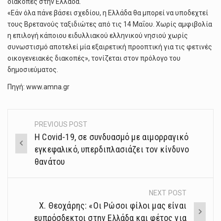
διακοπές στην Ελλάδα.
«Εάν όλα πάνε βάσει σχεδίου, η Ελλάδα θα μπορεί να υποδεχτεί
τους Βρετανούς ταξιδιώτες από τις 14 Μαΐου. Χωρίς αμφιβολία
η επιλογή κάποιου ειδυλλιακού ελληνικού νησιού χωρίς
συνωστισμό αποτελεί μία εξαιρετική προοπτική για τις φετινές
οικογενειακές διακοπές», τονίζεται στον πρόλογο του
δημοσιεύματος.
Πηγή: www.amna.gr
PREVIOUS POST
Post
Η Covid-19, σε συνδυασμό με αιμορραγικό
navigation
εγκεφαλικό, υπερδιπλασιάζει τον κίνδυνο
θανάτου
NEXT POST
Χ. Θεοχάρης: «Οι Ρώσοι φίλοι μας είναι
ευπρόσδεκτοι στην Ελλάδα και φέτος για