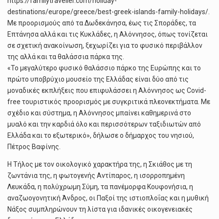
https://familytraveller.com/holiday-
destinations/europe/greece/best-greek-islands-family-holidays/.
Με προορισμούς από τα Δωδεκάνησα, έως τις Σποράδες, τα
Επτάνησα αλλά και τις Κυκλάδες, η Αλόννησος, όπως τονίζεται
σε σχετική ανακοίνωση, ξεχωρίζει για το φυσικό περιβάλλον
της αλλά και τα θαλάσσια πάρκα της.
«Το μεγαλύτερο φυσικό θαλάσσιο πάρκο της Ευρώπης και το
πρώτο υποβρύχιο μουσείο της Ελλάδας είναι δύο από τις
μοναδικές εκπλήξεις που επιφυλάσσει η Αλόννησος ως Covid-
free τουριστικός προορισμός με συγκριτικά πλεονεκτήματα. Με
σχέδιο και σύστημα, η Αλόννησος μπαίνει καθημερινά στο
μυαλό και την καρδιά όλο και περισσότερων ταξιδιωτών από
Ελλάδα και το εξωτερικό», δήλωσε ο δήμαρχος του νησιού,
Πέτρος Βαφίνης.
Η Τήλος με τον οικολογικό χαρακτήρα της, η Σκιάθος με τη
ζωντάνια της, η φωτογενής Αντίπαρος, η ισορροπημένη
Λευκάδα, η πολύχρωμη Σύμη, τα πανέμορφα Κουφονήσια, η
αναζωογονητική Άνδρος, οι Παξοί της ιστιοπλοΐας και η μυθική
Νάξος συμπληρώνουν τη λίστα για ιδανικές οικογενειακές