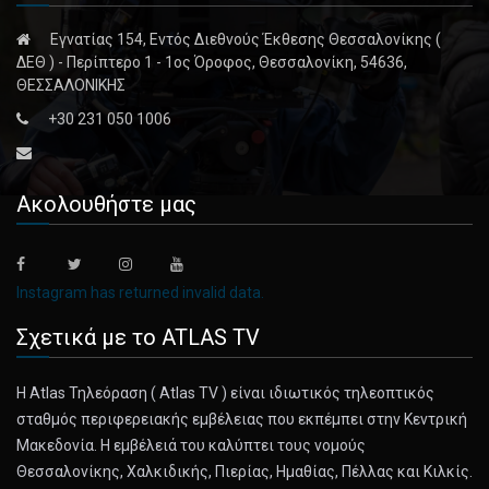
Εγνατίας 154, Εντός Διεθνούς Έκθεσης Θεσσαλονίκης (
ΔΕΘ ) - Περίπτερο 1 - 1ος Όροφος, Θεσσαλονίκη, 54636,
ΘΕΣΣΑΛΟΝΙΚΗΣ
+30 231 050 1006
Ακολουθήστε μας
Instagram has returned invalid data.
Σχετικά με το ATLAS TV
Η Atlas Τηλεόραση ( Atlas TV ) είναι ιδιωτικός τηλεοπτικός
σταθμός περιφερειακής εμβέλειας που εκπέμπει στην Κεντρική
Μακεδονία. Η εμβέλειά του καλύπτει τους νομούς
Θεσσαλονίκης, Χαλκιδικής, Πιερίας, Ημαθίας, Πέλλας και Κιλκίς.