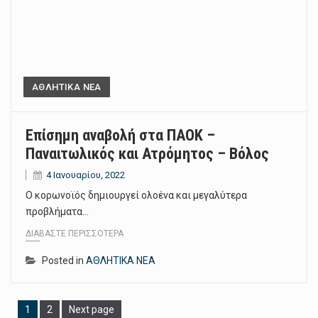
ΑΘΛΗΤΙΚΑ ΝΕΑ
Επίσημη αναβολή στα ΠΑΟΚ –
Παναιτωλικός και Ατρόμητος – Βόλος
4 Ιανουαρίου, 2022
Ο κορωνοϊός δημιουργεί ολοένα και μεγαλύτερα
προβλήματα…
ΔΙΑΒΆΣΤΕ ΠΕΡΙΣΣΌΤΕΡΑ
Posted in
ΑΘΛΗΤΙΚΑ ΝΕΑ
Page
1
Page
2
Next page