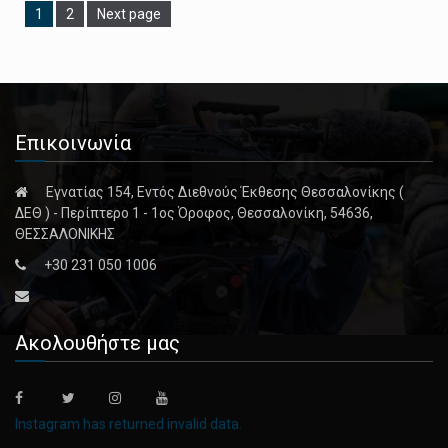
Page
1
Page
2
Next page
Επικοινωνία
Εγνατίας 154, Εντός Διεθνούς Έκθεσης Θεσσαλονίκης (
ΔΕΘ ) - Περίπτερο 1 - 1ος Όροφος, Θεσσαλονίκη, 54636,
ΘΕΣΣΑΛΟΝΙΚΗΣ
+30 231 050 1006
Ακολουθήστε μας
Instagram has returned invalid data.