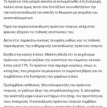
Το πράσινο τσάι μπορεί εύκολα να ενσωματωθεί στη διατροφή,
πολλοί είναι όμως αυτοί που διστάζουν να υιοθετήσουν την
τακτική κατανάλωσή του επειδή το θεωρούν μη ασφαλές και
αναποτελεσματικό.
Παρά την ευρεία κατανάλωση πράσινου τσαγιού, ελάχιστες
έρευνες εξηγούν τις πιθανές επιπτώσεις του.
Δείτε στις παρακάτω εικόνες τα οφέλη, καθώς και τις πιθανές
παρενέργειες της καθημερινής κατανάλωσης πράσινου τσαγιού.
Βοηθά στην καύση λίπους: Μελέτη έδειξε ότι το εκχύλισμα
πράσινου τσαγιού αυξάνει την ικανότητα του σώματος να καίει
λίπος κατά 17%. Το πράσινο τσάι περιέχει ενώσεις, όπως οι
κατεχίνες, που μπορούν να μειώσουν το σωματικό βάρος και να
συμβάλλουν στη διατήρηση των χαμένων κιλών.
Προλαμβάνει ασθένειες: Μια πολυφαινόλη του πράσινου
τσαγιού, το γαλλικό άλας της επιγαλλοκατεχίνης-3, αποτρέπει
την ανάπτυξη καρκινικών κυττάρων στο ήπαρ, τον προστάτη και
τους πνεύμονες. Η κατανάλωση πράσινου τσαγιού συμβάλει
επίσης στη μείωση του κινδύνου ανάπτυξης διαβήτη, καρδιακής