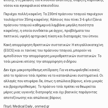
νόσου και εγκεφαλικού επεισοδίου.
Περιέχει πολλή καφεΐνη: Τα 230ml πράσινου τσαγιού περιέχουν
τουλάχιστον 35mg καφεΐνης. Κάποιος που πίνει 3-6 φλιτζάνια
πράσινου τσαγιού καθημερινά λαμβάνει μεγάλη ποσότητα
καφεΐνης, η οποία συνδέεται με άγχος, προβλήματα του
πεπτικού, υψηλή αρτηριακή πίεση και διαταραχές του ύπνου.
Κακή απορρόφηση θρεπτικών συστατικών: Η επιγαλλοκατεχίνη
(EGCG) και οι τανίνες του πράσινου τσαγιού, μπορούν να
εμποδίσουν την απορρόφηση μικροθρεπτικών συστατικών. Το
τσάι μειώνει επίσης την απορρόφηση σιδήρου.
Δεν έχει μακροπρόθεσμη επίδραση: Για να επωφεληθεί κανείς
από το πράσινο τσάι πρέπει να το καταναλώνει συστηματικά. Οι
αλλαγές που επιφέρει δε, όπως η απώλεια βάρους, είναι μικρές
και βραχυπρόθεσμες. Το πράσινο τσάι πρέπει να θεωρείται
μέρος μιας υγιεινής διατροφής και όχι βασικός παράγοντας
αποτοξίνωσης και απώλειας βάρους.
Πηγή: Medical Daily , onmed.gr