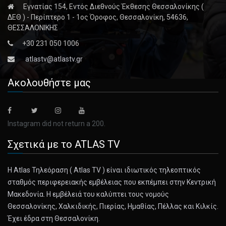
Εγνατίας 154, Εντός Διεθνούς Έκθεσης Θεσσαλονίκης (
ΔΕΘ ) - Περίπτερο 1 - 1ος Όροφος, Θεσσαλονίκη, 54636,
ΘΕΣΣΑΛΟΝΙΚΗΣ
+30 231 050 1006
atlastv@atlastv.gr
Ακολουθήστε μας
Instagram did not return a 200.
Σχετικά με το ATLAS TV
Η Atlas Τηλεόραση ( Atlas TV ) είναι ιδιωτικός τηλεοπτικός
σταθμός περιφερειακής εμβέλειας που εκπέμπει στην Κεντρική
Μακεδονία. Η εμβέλειά του καλύπτει τους νομούς
Θεσσαλονίκης, Χαλκιδικής, Πιερίας, Ημαθίας, Πέλλας και Κιλκίς.
Έχει έδρα στη Θεσσαλονίκη.