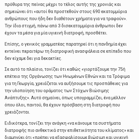
πρόθυρα της πείνας μέχρι το τέλος αυτής της χρονιάς και
σημειώνει ότι «αυτοί θα προστεθούν στους 690 εκατομμύρια
ανθρώπους που ήδη δεν διαθέτουν χρήματα για να τραφούν».
Την ίδια στιγμή, πάνω από 3 δισεκατομμύρια άνθρωποι δεν
έχουν τα μέσα για μία υγιεινή διατροφή, προσθέτει.
Επίσης, ο γενικός γραμματέας παρατηρεί ότι η πανδημία έχει
εντείνει περαιτέρω τη διατροφική ανασφάλεια σε επίπεδο που
δεν είχαμε δει για δεκαετίες.
Σε αυτό το πλαίσιο, τονίζει ότι καθώς «γιορτάζουμε την 75ή
επέτειο της Οργάνωσης των Ηνωμένων Εθνών και τα Τρόφιμα
για τη Γεωργία, χρειάζεται να αυξήσουμε τις προσπάθειες για
την υλοποίηση του οράματος των Στόχων Βιώσιμης
Ανάπτυξης». Αυτό σημαίνει, όπως υπογραμμίζει, ένα μέλλον
όπου όλοι, παντού, θα έχουν πρόσβαση στη διατροφή που
χρειάζονται.
Ειδικότερα, τονίζει την ανάγκη «να κάνουμε τα συστήματα
διατροφής πιο ανθεκτικά στην επιθετικότητα του κλίματος» και
διαμηνύει ότι «πρέπει να εξασφαλίσουμε βιώσιμη και υγιεινή