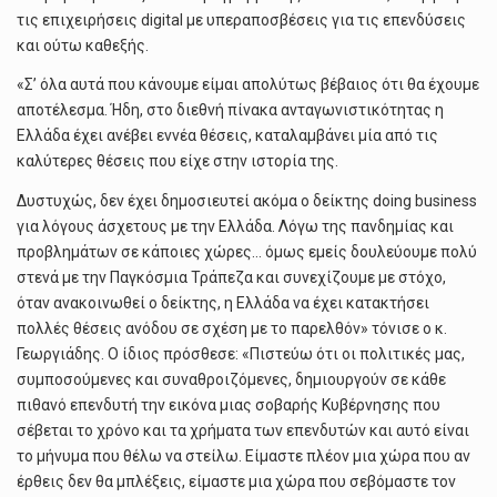
τις επιχειρήσεις digital με υπεραποσβέσεις για τις επενδύσεις
και ούτω καθεξής.
«Σ’ όλα αυτά που κάνουμε είμαι απολύτως βέβαιος ότι θα έχουμε
αποτέλεσμα. Ήδη, στο διεθνή πίνακα ανταγωνιστικότητας η
Ελλάδα έχει ανέβει εννέα θέσεις, καταλαμβάνει μία από τις
καλύτερες θέσεις που είχε στην ιστορία της.
Δυστυχώς, δεν έχει δημοσιευτεί ακόμα ο δείκτης doing business
για λόγους άσχετους με την Ελλάδα. Λόγω της πανδημίας και
προβλημάτων σε κάποιες χώρες… όμως εμείς δουλεύουμε πολύ
στενά με την Παγκόσμια Τράπεζα και συνεχίζουμε με στόχο,
όταν ανακοινωθεί ο δείκτης, η Ελλάδα να έχει κατακτήσει
πολλές θέσεις ανόδου σε σχέση με το παρελθόν» τόνισε ο κ.
Γεωργιάδης. Ο ίδιος πρόσθεσε: «Πιστεύω ότι οι πολιτικές μας,
συμποσούμενες και συναθροιζόμενες, δημιουργούν σε κάθε
πιθανό επενδυτή την εικόνα μιας σοβαρής Κυβέρνησης που
σέβεται το χρόνο και τα χρήματα των επενδυτών και αυτό είναι
το μήνυμα που θέλω να στείλω. Είμαστε πλέον μια χώρα που αν
έρθεις δεν θα μπλέξεις, είμαστε μια χώρα που σεβόμαστε τον