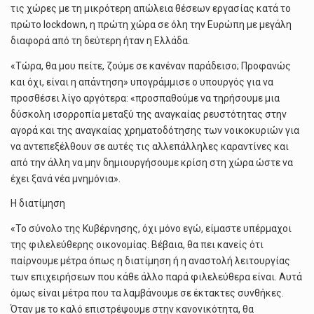
τις χώρες με τη μικρότερη απώλεια θέσεων εργασίας κατά το
πρώτο lockdown, η πρώτη χώρα σε όλη την Ευρώπη με μεγάλη
διαφορά από τη δεύτερη ήταν η Ελλάδα.
«Τώρα, θα μου πείτε, ζούμε σε κανέναν παράδεισο; Προφανώς
και όχι, είναι η απάντηση» υπογράμμισε ο υπουργός για να
προσθέσει λίγο αργότερα: «προσπαθούμε να τηρήσουμε μια
δύσκολη ισορροπία μεταξύ της αναγκαίας ρευστότητας στην
αγορά και της αναγκαίας χρηματοδότησης των νοικοκυριών για
να αντεπεξέλθουν σε αυτές τις αλλεπάλληλες καραντίνες και
από την άλλη να μην δημιουργήσουμε κρίση στη χώρα ώστε να
έχει ξανά νέα μνημόνια».
Η διατίμηση
«Το σύνολο της Κυβέρνησης, όχι μόνο εγώ, είμαστε υπέρμαχοι
της φιλελεύθερης οικονομίας. Βέβαια, θα πει κανείς ότι
παίρνουμε μέτρα όπως η διατίμηση ή η αναστολή λειτουργίας
των επιχειρήσεων που κάθε άλλο παρά φιλελεύθερα είναι. Αυτά
όμως είναι μέτρα που τα λαμβάνουμε σε έκτακτες συνθήκες.
Όταν με το καλό επιστρέψουμε στην κανονικότητα, θα