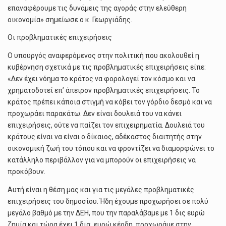
επαναφέρουμε τις δυνάμεις της αγοράς στην ελεύθερη
οικονομία» σημείωσε ο κ. Γεωργιάδης.
Οι προβληματικές επιχειρήσεις
Ο υπουργός αναφερόμενος στην πολιτική που ακολουθεί η
κυβέρνηση σχετικά με τις προβληματικές επιχειρήσεις είπε:
«Δεν έχει νόημα το κράτος να φορολογεί τον κόσμο και να
χρηματοδοτεί επ’ άπειρον προβληματικές επιχειρήσεις. Το
κράτος πρέπει κάποια στιγμή να κόβει τον γόρδιο δεσμό και να
προχωράει παρακάτω. Δεν είναι δουλειά του να κάνει
επιχειρήσεις, ούτε να παίζει τον επιχειρηματία. Δουλειά του
κράτους είναι να είναι ο δίκαιος, αδέκαστος διαιτητής στην
οικονομική ζωή του τόπου και να φροντίζει να διαμορφώνει το
κατάλληλο περιβάλλον για να μπορούν οι επιχειρήσεις να
προκόβουν.
Αυτή είναι η θέση μας και για τις μεγάλες προβληματικές
επιχειρήσεις του δημοσίου. Ήδη έχουμε προχωρήσει σε πολύ
μεγάλο βαθμό με την ΔΕΗ, που την παραλάβαμε με 1 δις ευρώ
ζημία και τώρα έχει 1 δισ. ευρώ κέρδη, προχωράμε στην