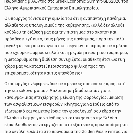
Γεωργιάδης μιλώντας στο Greek Economic Summit-GES2020 του
Ελληνο-Αμερικανικού Εμπορικού Επιμελητηρίου.
Ο υπουργός τόνισε στην ομιλία του ότι η αναπάντεχη πανδημία,
άλλαξε τους υπολογισμούς της κυβέρνησης, «αλλά δεν άλλαξε
καθόλου τη διάθεσή μας και την πίστη μας στο σκοπό» και
πρόσθεσε: «γι’ αυτό, τους μήνες της πανδημίας, παρά την πολύ
μεγάλη ύφεση που αναγκαστικά φέρνουν τα περιοριστικά μέτρα
που έχουμε εφαρμόσει αλλά και η μεγάλη πτώση του τουρισμού,
η μεταρρυθμιστική διάθεση συνεχίζεται ακάθεκτη έτσι ώστε η
χώρα μας να καταστεί περισσότερο φιλική προς την
επιχειρηματικότητα και τις επενδύσεις».
Ο υπουργός ανέφερε ενδεικτικά μερικές αποφάσεις προς αυτή
την κατεύθυνση, όπως: Απλοποίηση διαδικασιών για το
«άνοιγμα» μίας επιχείρησης, μείωση της φορολογίας, μείωση
των ασφαλιστικών εισφορών, κίνητρα για να έρθεις από το
εξωτερικό και να μεταφέρεις την φορολογική σου έδρα στην
Ελλάδα, κίνητρα για να έρθεις να κατοικήσεις στην Ελλάδα
εξακολουθώντας να εργάζεσαι στο εξωτερικό, ομαλοποίηση και
πιο μεγάλη ευελιξία στο πρόγραμμα της Golden Visa, κίνητρα για