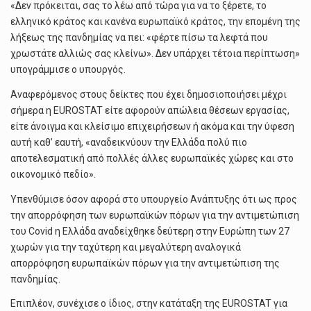
«Δεν πρόκειται, σας το λέω από τώρα για να το ξέρετε, το
ελληνικό κράτος και κανένα ευρωπαϊκό κράτος, την επομένη της
λήξεως της πανδημίας να πει: «φέρτε πίσω τα λεφτά που
χρωστάτε αλλιώς σας κλείνω». Δεν υπάρχει τέτοια περίπτωση»
υπογράμμισε ο υπουργός.
Αναφερόμενος στους δείκτες που έχει δημοσιοποιήσει μέχρι
σήμερα η EUROSTAT είτε αφορούν απώλεια θέσεων εργασίας,
είτε άνοιγμα και κλείσιμο επιχειρήσεων ή ακόμα και την ύφεση
αυτή καθ’ εαυτή, «αναδεικνύουν την Ελλάδα πολύ πιο
αποτελεσματική από πολλές άλλες ευρωπαϊκές χώρες και στο
οικονομικό πεδίο».
Υπενθύμισε όσον αφορά στο υπουργείο Ανάπτυξης ότι ως προς
την απορρόφηση των ευρωπαϊκών πόρων για την αντιμετώπιση
του Covid η Ελλάδα αναδείχθηκε δεύτερη στην Ευρώπη των 27
χωρών για την ταχύτερη και μεγαλύτερη αναλογικά
απορρόφηση ευρωπαϊκών πόρων για την αντιμετώπιση της
πανδημίας.
Επιπλέον, συνέχισε ο ίδιος, στην κατάταξη της EUROSTAT για