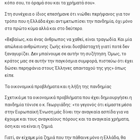
κόπο σου, το όραμά σου και τα χρήματά σου».
Στη συνέχεια ο ίδιος επεσήμανε ότι νιώθει περήφανος για τον
τρόπο που η Ελλάδα έχει αντιμετωπίσει την πανδημία, όχι μόνο
στο πρώτο κύμα αλλά και στο δεύτερο.
«Βεβαίως, και ένας άνθρωπος να χαθεί, είναι τραγωδία. Και μία
απώλεια ανθρώπινης ζωής είναι δυσβάσταχτή γιατί ποτέ δεν
ξαναγυρίζει. Δεν μπαίνουμε σε αυτήν τη συζήτηση. Όμως, το
κράτος μας σε αυτήν την παγκόσμια συμφορά, πιστεύω ότι έχει
δώσει περηφάνια στους Έλληνες απανταχού της γης» όπως
είπε.
Τα οικονομικά προβλήματα και η λήξη της πανδημίας
Σχετικά με τα οικονομικά προβλήματα που έχει δημιουργήσει η
πανδημία τόνισε ο κ. Γεωργιάδης: «το γεγονός ότι είμαστε μέσα
στην Ευρωπαϊκή Ένωση μάς δίνει την αναγκαία ασπίδα για να
έχουμε και τους αναγκαίους πόρους και τα αναγκαία χρήματα,
όση και να είναι η ζημιά.
Γιατί, αν είχαμε μία ζημιά που την πάθαινε μόνο η Ελλάδα, θα