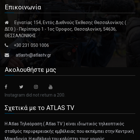
Επικοινωνία
Εγνατίας 154, Εντός Διεθνούς Έκθεσης Θεσσαλονίκης (
ΔΕΘ ) - Περίπτερο 1 - 1ος Όροφος, Θεσσαλονίκη, 54636,
ΘΕΣΣΑΛΟΝΙΚΗΣ
+30 231 050 1006
atlastv@atlastv.gr
Ακολουθήστε μας
Instagram did not return a 200.
Σχετικά με το ATLAS TV
Η Atlas Τηλεόραση ( Atlas TV ) είναι ιδιωτικός τηλεοπτικός
σταθμός περιφερειακής εμβέλειας που εκπέμπει στην Κεντρική
Μακεδονία. Η εμβέλειά του καλύπτει τους νομούς