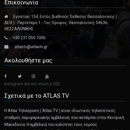
Επικοινωνία
Εγνατίας 154, Εντός Διεθνούς Έκθεσης Θεσσαλονίκης (
ΔΕΘ ) - Περίπτερο 1 - 1ος Όροφος, Θεσσαλονίκη, 54636,
ΘΕΣΣΑΛΟΝΙΚΗΣ
+30 231 050 1006
atlastv@atlastv.gr
Ακολουθήστε μας
Instagram did not return a 200.
Σχετικά με το ATLAS TV
Η Atlas Τηλεόραση ( Atlas TV ) είναι ιδιωτικός τηλεοπτικός
σταθμός περιφερειακής εμβέλειας που εκπέμπει στην Κεντρική
Μακεδονία. Η εμβέλειά του καλύπτει τους νομούς