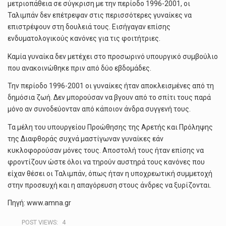
μετριοπάθεια σε σύγκριση με την περίοδο 1996-2001, οι
Ταλιμπάν δεν επέτρεψαν στις περισσότερες γυναίκες να
επιστρέψουν στη δουλειά τους. Εισήγαγαν επίσης
ενδυματολογικούς κανόνες για τις φοιτήτριες.
Καμία γυναίκα δεν μετέχει στο προσωρινό υπουργικό συμβούλιο
που ανακοινώθηκε πριν από δύο εβδομάδες.
Την περίοδο 1996-2001 οι γυναίκες ήταν αποκλεισμένες από τη
δημόσια ζωή. Δεν μπορούσαν να βγουν από το σπίτι τους παρά
μόνο αν συνοδεύονταν από κάποιον άνδρα συγγενή τους.
Τα μέλη του υπουργείου Προώθησης της Αρετής και Πρόληψης
της Διαφθοράς συχνά μαστίγωναν γυναίκες εάν
κυκλοφορούσαν μόνες τους. Αποστολή τους ήταν επίσης να
φροντίζουν ώστε όλοι να τηρούν αυστηρά τους κανόνες που
είχαν θέσει οι Ταλιμπάν, όπως ήταν η υποχρεωτική συμμετοχή
στην προσευχή και η απαγόρευση στους άνδρες να ξυρίζονται.
Πηγή: www.amna.gr
POST VIEWS:
4