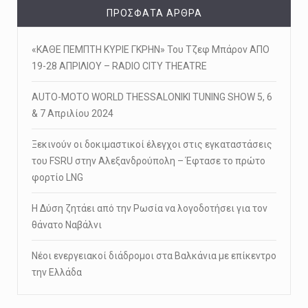
ΠΡΌΣΦΑΤΑ ΆΡΘΡΑ
«ΚΑΘΕ ΠΕΜΠΤΗ ΚΥΡΙΕ ΓΚΡΗΝ» Του Τζεφ Μπάρον ΑΠΟ
19-28 ΑΠΡΙΛΙΟΥ – RADIO CITY THEATRE
AUTO-MOTO WORLD THESSALONIKI TUNING SHOW 5, 6
& 7 Απριλίου 2024
Ξεκινούν οι δοκιμαστικοί έλεγχοι στις εγκαταστάσεις
του FSRU στην Αλεξανδρούπολη – Έφτασε το πρώτο
φορτίο LNG
Η Δύση ζητάει από την Ρωσία να λογοδοτήσει για τον
θάνατο Ναβάλνι
Νέοι ενεργειακοί διάδρομοι στα Βαλκάνια με επίκεντρο
την Ελλάδα