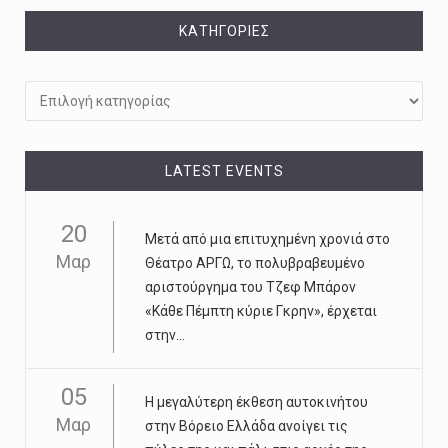
KΑΤΗΓΟΡΊΕΣ
Kατηγορίες
LATEST EVENTS
20
Μετά από μια επιτυχημένη χρονιά στο
Μαρ
Θέατρο ΑΡΓΩ, το πολυβραβευμένο
αριστούργημα του Τζεφ Μπάρον
«Κάθε Πέμπτη κύριε Γκρην», έρχεται
στην...
05
Η μεγαλύτερη έκθεση αυτοκινήτου
Μαρ
στην Βόρειο Ελλάδα ανοίγει τις