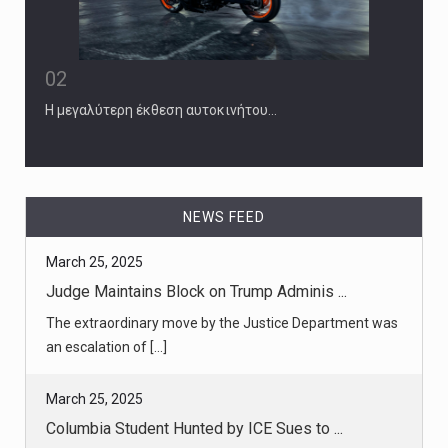
02
Η μεγαλύτερη έκθεση αυτοκινήτου…
NEWS FEED
March 25, 2025
Columbia Student Hunted by ICE Sues to ...
Yunseo Chung, a legal permanent resident who has lived
in the U.S. sin [...]
March 24, 2025
Columbia Faculty Protests as Trump Off ...