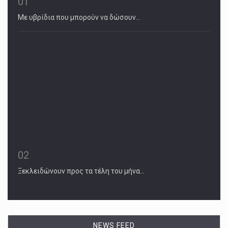
01
Με υβρίδια που µπορούν να δώσουν…
02
Ξεκλειδώνουν προς τα τέλη του µήνα…
March 20, 2023
Trump Grand Jury Hears From Lawyer Who ...
Once a legal adviser to Michael Cohen, Robert J. Costello is
NEWS FEED