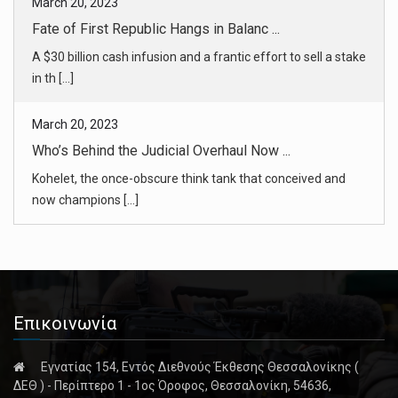
March 20, 2023
Who’s Behind the Judicial Overhaul Now ...
Kohelet, the once-obscure think tank that conceived and
now champions [...]
March 20, 2023
Jennifer Fox Said a Coach Abused Her. ...
Jennifer Fox has long discussed what happened when she
was 13 and her [...]
March 20, 2023
I Went on a Package Trip for Lonely Mi ...
Επικοινωνία
On traveling to Morocco with a group-travel company that
promised to b [...]
Εγνατίας 154, Εντός Διεθνούς Έκθεσης Θεσσαλονίκης (
ΔΕΘ ) - Περίπτερο 1 - 1ος Όροφος, Θεσσαλονίκη, 54636,
March 20, 2023