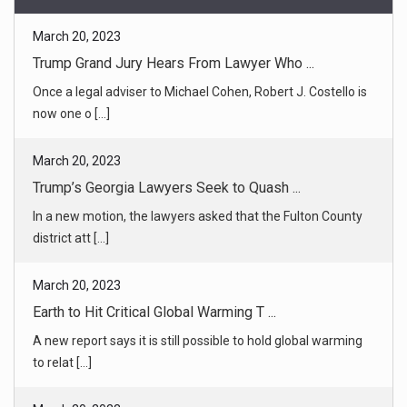
now one o [...]
March 20, 2023
Trump’s Georgia Lawyers Seek to Quash ...
In a new motion, the lawyers asked that the Fulton County
district att [...]
March 20, 2023
Earth to Hit Critical Global Warming T ...
A new report says it is still possible to hold global warming
to relat [...]
March 20, 2023
Fate of First Republic Hangs in Balanc ...
A $30 billion cash infusion and a frantic effort to sell a stake
in th [...]