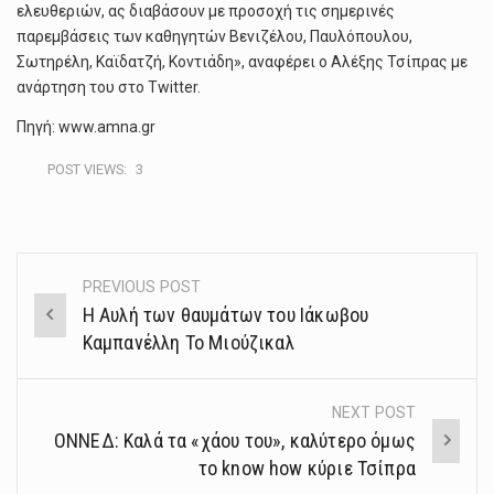
ελευθεριών, ας διαβάσουν με προσοχή τις σημερινές
παρεμβάσεις των καθηγητών Βενιζέλου, Παυλόπουλου,
Σωτηρέλη, Καϊδατζή, Κοντιάδη», αναφέρει ο Αλέξης Τσίπρας με
ανάρτηση του στο Twitter.
Πηγή: www.amna.gr
POST VIEWS:
3
PREVIOUS POST
Post
Η Αυλή των θαυμάτων του Ιάκωβου
navigation
Καμπανέλλη Το Μιούζικαλ
NEXT POST
ΟΝΝΕΔ: Καλά τα «χάου του», καλύτερο όμως
το know how κύριε Τσίπρα