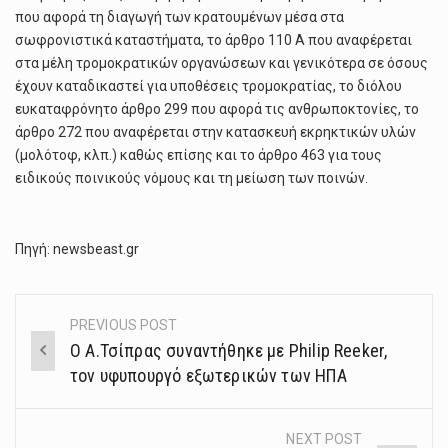
που αφορά τη διαγωγή των κρατουμένων μέσα στα
σωφρονιστικά καταστήματα, το άρθρο 110 Α που αναφέρεται
στα μέλη τρομοκρατικών οργανώσεων και γενικότερα σε όσους
έχουν καταδικαστεί για υποθέσεις τρομοκρατίας, το διόλου
ευκαταφρόνητο άρθρο 299 που αφορά τις ανθρωποκτονίες, το
άρθρο 272 που αναφέρεται στην κατασκευή εκρηκτικών υλών
(μολότοφ, κλπ.) καθώς επίσης και το άρθρο 463 για τους
ειδικούς ποινικούς νόμους και τη μείωση των ποινών.
Πηγή: newsbeast.gr
PREVIOUS POST
Post
Ο Α.Τσίπρας συναντήθηκε με Philip Reeker,
navigation
τον υφυπουργό εξωτερικών των ΗΠΑ
NEXT POST