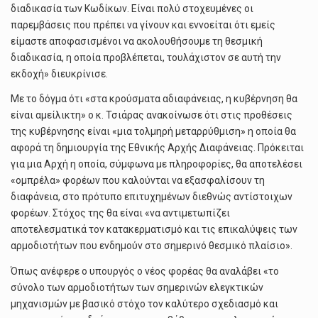
διαδικασία των Κωδίκων. Είναι πολύ στοχευμένες οι
παρεμβάσεις που πρέπει να γίνουν και εννοείται ότι εμείς
είμαστε αποφασισμένοι να ακολουθήσουμε τη θεσμική
διαδικασία, η οποία προβλέπεται, τουλάχιστον σε αυτή την
εκδοχή» διευκρίνισε.
Με το δόγμα ότι «στα κρούσματα αδιαφάνειας, η κυβέρνηση θα
είναι αμείλικτη» ο κ. Τσιάρας ανακοίνωσε ότι στις προθέσεις
της κυβέρνησης είναι «μια τολμηρή μεταρρύθμιση» η οποία θα
αφορά τη δημιουργία της Εθνικής Αρχής Διαφάνειας. Πρόκειται
για μια Αρχή η οποία, σύμφωνα με πληροφορίες, θα αποτελέσει
«ομπρέλα» φορέων που καλούνται να εξασφαλίσουν τη
διαφάνεια, στο πρότυπο επιτυχημένων διεθνώς αντίστοιχων
φορέων. Στόχος της θα είναι «να αντιμετωπίζει
αποτελεσματικά τον κατακερματισμό και τις επικαλύψεις των
αρμοδιοτήτων που ενδημούν στο σημερινό θεσμικό πλαίσιο».
Όπως ανέφερε ο υπουργός ο νέος φορέας θα αναλάβει «το
σύνολο των αρμοδιοτήτων των σημερινών ελεγκτικών
μηχανισμών με βασικό στόχο τον καλύτερο σχεδιασμό και