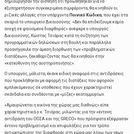
δημιούργησαν την αίσθηση ότι προωθήθηκαν για να
εξυπηρετήσουν συγκεκριμένα συμφέροντα, θα κινηθούν οι
ριζικές αλλαγές στον υπάρχοντα
Ποινικό Κώδικα
, που έχει στα
σκαριά το υπουργείο Δικαιοσύνης. «Δεν θα επιδείξουμε καμία
ανοχή σε φαινόμενα διαφθοράς» ανέφερε ο υπουργός
Δικαιοσύνης, Κώστας Τσιάρας κατά τη συζήτηση των
προγραμματικών δηλώσεων στη Βουλή και παράλληλα
προανήγγειλε την άμεση διόρθωση των «προβληματικών
διατάξεων», ξεκαθαρίζοντας πως θα κινηθούν στην
«κατεύθυνση της αυστηροποιήσης».
Ο υπουργός, μάλιστα, έκανε ειδική αναφορά στις αντιδράσεις
που προκλήθηκαν με αφορμή τις διατάξεις που αφορούν
εμπλεκόμενους σε υποθέσεις που έχουν χαρακτηριστεί
σκάνδαλα και συνδέονται με «μίζες» εκατομμυρίων.
«Αμαυρώνεται η εικόνα της χώρας μας διεθνώς» είπε
χαρακτηριστικά ο κ. Τσιάρας, μιλώντας για την «έντονη
αντίδραση του ΟΟΣΑ και της GRECO» που πρόσφατα εξέφρασαν
έντονο προβληματισμό και επιφυλάξεις για τον τρόπο
αντιμετώπισης της διαφθοράς στη χώρα μας λόγω των νέων