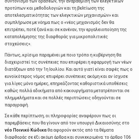
συντονισμό των δράσεων, την αναβάθμιση των ελεγκτικών
προτύπων και μεθοδολογιών και τη βελτίωση της
αποτελεσματικότητας των ελεγκτικών μηχανισμών» και
συμπλήρωσε με νόημα πως ο «νέος μηχανισμός δεν θα
επιτρέπει, ποτέ ξανά και σε κανέναν, την εργαλειοποίηση της
καταπολέμησης της διαφθοράς για μικροπολιτικές
στοχεύσεις».
Πάντως, κρίσιμο παραμένει με ποιο τρόπο η κυβέρνηση θα
διαχειριστεί τις συνέπειες που επιφέρει η εφαρμογή των νέων
διατάξεων από την 1η Ιουλίου. Και αυτό γιατί είναι σαφές πως ο
ευνοϊκότερος νόμος επιφέρει συνέπειες ακόμη και αν ίσχυσε
για λίγες μόνο ημέρες, επηρεάζοντας καθοριστικά υποθέσεις
καθώς πολλά αδικήματα από κακουργήματα μετατρέπονται σε
πλημμελήματα και σε πολλές περιπτώσεις οδηγούνται σε
παραγραφή.
Σε κάθε περίπτωση, οι πληροφορίες αναφέρουν πως οι
παρεμβάσεις που θα γίνουν από τον υπουργό Δικαιοσύνης στο
νέο Ποινικό Κώδικα
θα αφορούν εκτός από τα θέματα
διαφθοράς σε έξι ακόμη άρθρα και συγκεκριμένα: το άρθρο 106