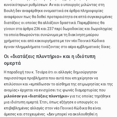
ευνοϊκότερων ρυθμίσεων. Αν και ο υπουργός μιλώντας στη
Βουλή δεν αναφέρθηκε ονομαστικά σε άρθρα πληροφορίες
αναφέρουν πως θα δοθεί προτεραιότητα σε επτά συγκεκριμένες
διατάξεις οι οποίες θα αλλάξουν δραστικά. Παρεμβάσεις θα
γίνουν στα άρθρα 236 και 237 περί δωροδοκίας και δωροληψίας
τα οποία θεωρούνται συνώνυμα με τη διακίνηση μαύρου
χρήματος και από κακουργήματα με τον νέο Ποινικό Κώδικα
έγιναν πλημμελήματα τινάζοντας στο αέρα εμβληματικές δίκες.
Οι «διατάξεις πλυντήριο» και η ιδιότυπη
ομερτά
Η παραδοχή του κ. Τσιάρα ότι οι αλλαγές δημιούργησαν
περισσότερα προβλήματα που αυτά που επιχείρησαν να
επιλύσουν και «εμπέδωσαν το αίσθημα της ατιμωρησίας και της
ανομίας» έρχεται να ενισχύσει τις φωνές διαμαρτυρίας που
μιλούσαν για «διατάξεις πλυντήριο»
για τις οποίες τηρήθηκε
μια ιδιότυπη ομερτά. Έτσι, όπως εξήγησε ο υπουργός οι
επιβεβλημένες αλλαγές στον νέο Ποινικό Κώδικα θα είναι
άμεσες και στοχευμένες. «Δεν μπορεί να ακολουθηθεί η