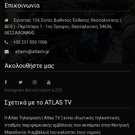
Επικοινωνία
Εγνατίας 154, Εντός Διεθνούς Έκθεσης Θεσσαλονίκης (
ΔΕΘ ) - Περίπτερο 1 - 1ος Όροφος, Θεσσαλονίκη, 54636,
ΘΕΣΣΑΛΟΝΙΚΗΣ
+30 231 050 1006
atlastv@atlastv.gr
Ακολουθήστε μας
Instagram did not return a 200.
Σχετικά με το ATLAS TV
Η Atlas Τηλεόραση ( Atlas TV ) είναι ιδιωτικός τηλεοπτικός
σταθμός περιφερειακής εμβέλειας που εκπέμπει στην Κεντρική
Μακεδονία. Η εμβέλειά του καλύπτει τους νομούς