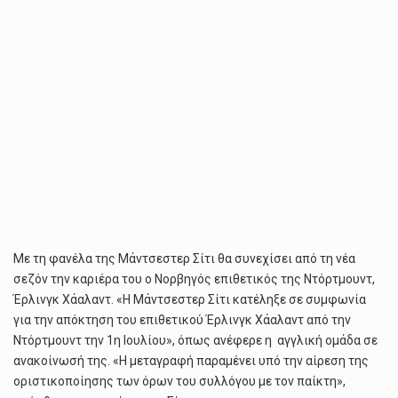
Με τη φανέλα της Μάντσεστερ Σίτι θα συνεχίσει από τη νέα
σεζόν την καριέρα του ο Νορβηγός επιθετικός της Ντόρτμουντ,
Έρλινγκ Χάαλαντ. «Η Μάντσεστερ Σίτι κατέληξε σε συμφωνία
για την απόκτηση του επιθετικού Έρλινγκ Χάαλαντ από την
Ντόρτμουντ την 1η Ιουλίου», όπως ανέφερε η αγγλική ομάδα σε
ανακοίνωσή της. «Η μεταγραφή παραμένει υπό την αίρεση της
οριστικοποίησης των όρων του συλλόγου με τον παίκτη»,