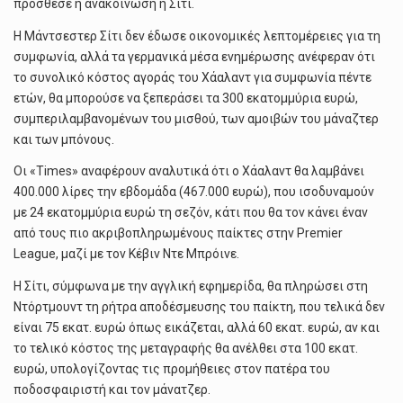
πρόσθεσε η ανακοίνωση η Σίτι.
Η Μάντσεστερ Σίτι δεν έδωσε οικονομικές λεπτομέρειες για τη
συμφωνία, αλλά τα γερμανικά μέσα ενημέρωσης ανέφεραν ότι
το συνολικό κόστος αγοράς του Χάαλαντ για συμφωνία πέντε
ετών, θα μπορούσε να ξεπεράσει τα 300 εκατομμύρια ευρώ,
συμπεριλαμβανομένων του μισθού, των αμοιβών του μάναζτερ
και των μπόνους.
Οι «Times» αναφέρουν αναλυτικά ότι ο Χάαλαντ θα λαμβάνει
400.000 λίρες την εβδομάδα (467.000 ευρώ), που ισοδυναμούν
με 24 εκατομμύρια ευρώ τη σεζόν, κάτι που θα τον κάνει έναν
από τους πιο ακριβοπληρωμένους παίκτες στην Premier
League, μαζί με τον Κέβιν Ντε Μπρόινε.
Η Σίτι, σύμφωνα με την αγγλική εφημερίδα, θα πληρώσει στη
Ντόρτμουντ τη ρήτρα αποδέσμευσης του παίκτη, που τελικά δεν
είναι 75 εκατ. ευρώ όπως εικάζεται, αλλά 60 εκατ. ευρώ, αν και
το τελικό κόστος της μεταγραφής θα ανέλθει στα 100 εκατ.
ευρώ, υπολογίζοντας τις προμήθειες στον πατέρα του
ποδοσφαιριστή και τον μάνατζερ.