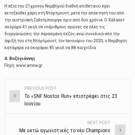
Η αξία του 21χρονου Νορβηγού διεθνή επιθετικού έχει
εκτοξευθεί χάρη στη Ντόρτμουντ, μετά την απόκτησή του από
την αυστριακή Σάλτσμπουργκ πριν από δύο χρόνια. Ο Χάλααντ
σκόραρε 41 γκολ σε ισάριθμους αγώνες σε όλες τις
διοργανώσεις την περασμένη σεζόν, ενώ συνολικά από την
άφιξή του στη Ντόρτμουντ, τον Ιανουάριο του 2020, ο Νορβηγός
κατάφερε να σκοράρει 85 γκολ σε 88 παιχνίδια.
A. Βαζογιάννης
Πηγή: www.amna.gr
PREVIOUS POST
Post
Το «SNF Nostos Run» επιστρέφει στις 23
navigation
Ιουνίου
NEXT POST
Με οκτώ αγωνιστικές το νέο Champions