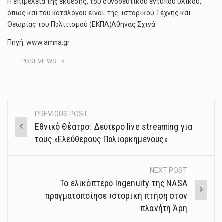
Η επιμέλεια της έκθεσης, του συνοδευτικού έντυπου υλικού,
όπως και του καταλόγου είναι της ιστορικού Τέχνης και
Θεωρίας του Πολιτισμού (ΕΚΠΑ)Αθηνάς Σχινά.
Πηγή: www.amna.gr
POST VIEWS:
5
PREVIOUS POST
Post
Εθνικό Θέατρο: Δεύτερο live streaming για
navigation
τους «Ελεύθερους Πολιορκημένους»
NEXT POST
Το ελικόπτερο Ingenuity της NASA
πραγματοποίησε ιστορική πτήση στον
πλανήτη Άρη