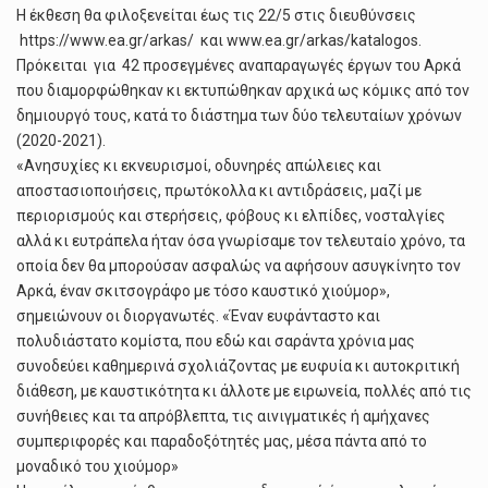
Η έκθεση θα φιλοξενείται έως τις 22/5 στις διευθύνσεις
https://www.ea.gr/arkas/ και www.ea.gr/arkas/katalogos.
Πρόκειται για 42 προσεγμένες αναπαραγωγές έργων του Αρκά
που διαμορφώθηκαν κι εκτυπώθηκαν αρχικά ως κόμικς από τον
δημιουργό τους, κατά το διάστημα των δύο τελευταίων χρόνων
(2020-2021).
«Ανησυχίες κι εκνευρισμοί, οδυνηρές απώλειες και
αποστασιοποιήσεις, πρωτόκολλα κι αντιδράσεις, μαζί με
περιορισμούς και στερήσεις, φόβους κι ελπίδες, νοσταλγίες
αλλά κι ευτράπελα ήταν όσα γνωρίσαμε τον τελευταίο χρόνο, τα
οποία δεν θα μπορούσαν ασφαλώς να αφήσουν ασυγκίνητο τον
Αρκά, έναν σκιτσογράφο με τόσο καυστικό χιούμορ»,
σημειώνουν οι διοργανωτές. «Έναν ευφάνταστο και
πολυδιάστατο κομίστα, που εδώ και σαράντα χρόνια μας
συνοδεύει καθημερινά σχολιάζοντας με ευφυία κι αυτοκριτική
διάθεση, με καυστικότητα κι άλλοτε με ειρωνεία, πολλές από τις
συνήθειες και τα απρόβλεπτα, τις αινιγματικές ή αμήχανες
συμπεριφορές και παραδοξότητές μας, μέσα πάντα από το
μοναδικό του χιούμορ»