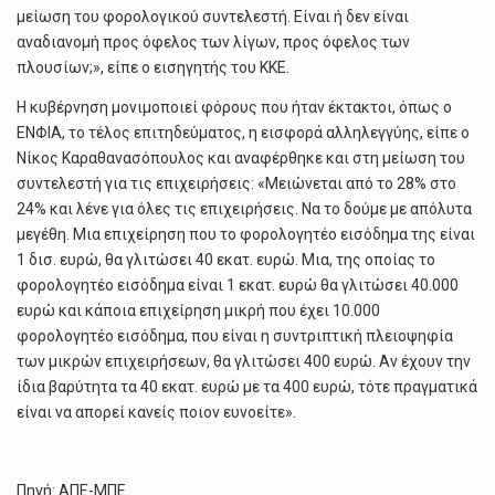
μείωση του φορολογικού συντελεστή. Είναι ή δεν είναι
αναδιανομή προς όφελος των λίγων, προς όφελος των
πλουσίων;», είπε ο εισηγητής του ΚΚΕ.
Η κυβέρνηση μονιμοποιεί φόρους που ήταν έκτακτοι, όπως ο
ΕΝΦΙΑ, το τέλος επιτηδεύματος, η εισφορά αλληλεγγύης, είπε ο
Νίκος Καραθανασόπουλος και αναφέρθηκε και στη μείωση του
συντελεστή για τις επιχειρήσεις: «Μειώνεται από το 28% στο
24% και λένε για όλες τις επιχειρήσεις. Να το δούμε με απόλυτα
μεγέθη. Μια επιχείρηση που το φορολογητέο εισόδημα της είναι
1 δισ. ευρώ, θα γλιτώσει 40 εκατ. ευρώ. Μια, της οποίας το
φορολογητέο εισόδημα είναι 1 εκατ. ευρώ θα γλιτώσει 40.000
ευρώ και κάποια επιχείρηση μικρή που έχει 10.000
φορολογητέο εισόδημα, που είναι η συντριπτική πλειοψηφία
των μικρών επιχειρήσεων, θα γλιτώσει 400 ευρώ. Αν έχουν την
ίδια βαρύτητα τα 40 εκατ. ευρώ με τα 400 ευρώ, τότε πραγματικά
είναι να απορεί κανείς ποιον ευνοείτε».
Πηγή: ΑΠΕ-ΜΠΕ