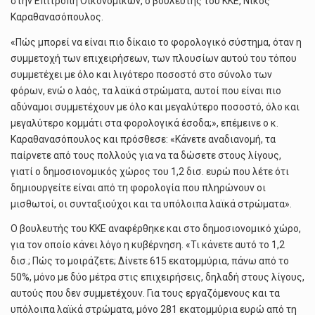
στην Επιτροπή Οικονομικών, ο βουλευτής του ΚΚΕ, Νίκος
Καραθανασόπουλος.
«Πώς μπορεί να είναι πιο δίκαιο το φορολογικό σύστημα, όταν η
συμμετοχή των επιχειρήσεων, των πλουσίων αυτού του τόπου
συμμετέχει με όλο και λιγότερο ποσοστό στο σύνολο των
φόρων, ενώ ο λαός, τα λαϊκά στρώματα, αυτοί που είναι πιο
αδύναμοι συμμετέχουν με όλο και μεγαλύτερο ποσοστό, όλο και
μεγαλύτερο κομμάτι στα φορολογικά έσοδα;», επέμεινε ο κ.
Καραθανασόπουλος και πρόσθεσε: «Kάνετε αναδιανομή, τα
παίρνετε από τους πολλούς για να τα δώσετε στους λίγους,
γιατί ο δημοσιονομικός χώρος του 1,2 δισ. ευρώ που λέτε ότι
δημιουργείτε είναι από τη φορολογία που πληρώνουν οι
μισθωτοί, οι συνταξιούχοι και τα υπόλοιπα λαϊκά στρώματα».
Ο βουλευτής του ΚΚΕ αναφέρθηκε και στο δημοσιονομικό χώρο,
για τον οποίο κάνει λόγο η κυβέρνηση. «Τι κάνετε αυτό το 1,2
δισ.; Πώς το μοιράζετε; Δίνετε 615 εκατομμύρια, πάνω από το
50%, μόνο με δύο μέτρα στις επιχειρήσεις, δηλαδή στους λίγους,
αυτούς που δεν συμμετέχουν. Για τους εργαζόμενους και τα
υπόλοιπα λαϊκά στρώματα, μόνο 281 εκατομμύρια ευρώ από τη