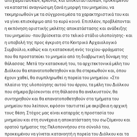
αποχωματώσεων, έρευνας και αποκαταστάσεων, προκειμένου
να καταστεί αναγνώσιμη ξανά η μορφή του μνημείου, να
τεκμηριωθούν με τα σύγχρονα μέσα τα χαρακτηριστικά του και
να γίνει επισκέψιμο από το ευρύ κοινό. Επιπλέον, προβλέπονται
η εκπόνηση οριστικής μελέτης αποκατάστασης και ανάδειξης
του μνημείου -που βρίσκεται στο τελικό στάδιο υλοποίησης- και
η υποβολή της προς έγκριση στο Κεντρικό Αρχαιολογικό
Συμβούλιο, καθώς και η κατασκευή ενός τοιχίου-φράγματος
που θα προστατεύει το μνημείο από τη διαβρωτική δύναμη της
θάλασσας. Μετά την κατασκευή του, τα αρχιτεκτονικά μέλη του
Διόλκου θα επανατοποθετηθούν και θα στερεωθούν και, όπου
έχουν χαθεί, θα συμπληρωθεί η πορεία του μνημείου. «Στο
πλαίσιο της υλοποίησης αυτού του έργου, τα μέλη του Διόλκου
που σήμερα βρίσκονται στη θάλασσα θα ανελκυστούν, θα
συντηρηθούν και θα επανατοποθετηθούν στα τμήματα του
μνημείου που λείπουν, εφόσον ταυτιστεί με ακρίβεια η αρχική
τους θέση. Στόχος μας είναι καταρχάς η προστασία του
μνημείου και στη συνέχεια η αποκατάσταση του σωζόμενου και
ορατού τμήματος της Πελοποννήσου στο σύνολό του,
προκειμένου να γίνεται κατανοητή η πορεία του Διόλκου και τα