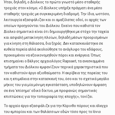
Ήταν, δηλαδή, ο Δίολκος το πρώτο γνωστό μέσο σταθερής
τροχιάς στον κόσμο; «Ο Δίολκος υπήρξε πράγματι ένα μέσο
σταθερής τροχιάς με συγκεκριμένη διαδρομή. Την ίδια, ωστόσο,
λειτουργία εξασφάλιζαν και οι αμαξίλατες οδοί, οι αρχές των
οποίων προηγούνται του Διόλκου. Εκείνο που καθιστά τον
Δίολκο σημαντικό είναι ότι δημιουργήθηκε με στόχο την ταχεία
και ασφαλή μετακίνηση πλοίων, δηλαδή μέσων προορισμένων
για κίνηση στη θάλασσα, δια ξηράς. Δεν κατασκευάστηκε σε
ευθεία πορεία αλλά ακολούθησε το ανάγλυφο του εδάφους,
προκειμένου να εξοικονομηθούν πόροι και ενέργεια. Όπως
επισημαίνει ο Βέλγος αρχαιολόγος Rapsaet, τα ανεσκαμμένα
τμήματα του Διόλκου εμφανίζουν τεχνικά χαρακτηριστικά που
τον καθιστούν έργο αξιοθαύμαστο. Η ακρίβεια της πορείας του
και η επιμέλεια στην κατασκευή του, όσο και το σχετικά μεγάλο
μήκος του για μία μόνιμη εγκατάσταση, υποδηλώνουν έμφαση
σε ένα ‘επίσημο’ οδικό δίκτυο, με προφανώς σημαντικές
επιπτώσεις για την τοπογραφία της εποχής», τονίζει.
Το αρχαίο έργο εξασφάλιζε για την Κόρινθο πόρους και έλεγχο
του εμπορίου και των θαλάσσιων οδών τόσο προς το Ιόνιο