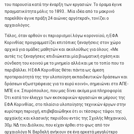
του παρουσία κατά την έναρξη των εργασιών. Το όραμα έγινε
πραγματικότητα μόλις το 1893… Μία ιδέα από το μακρινό
παρελθόν έγινε πράξη 24 αιώνες αργότερα!», τονίζει ο
αρχαιολόγος.
Τέλος, όταν αρθούν οι περιορισμοί λόγω κορονοϊού, η ΕΦΑ
Κορινθίας προγραμματίζει επιτόπιες ξεναγήσεις στον χώρο
αρχικά για ομάδες μαθητών και ακολούθως για όλους. «Με
αυτές τις ξεναγήσεις επιδιώκεται μία βιωματική σχέση και
σύνδεση του κοινού με το μνημείο αλλά και με το τοπίο που το
περιβάλλει. Η ΕΦΑ Κορινθίας θέτει πάντα ως άμεση
προτεραιότητά της την υλοποίηση εκπαιδευτικών δράσεων και
δράσεων εξωστρέφειας για το ευρύ κοινό», σημειώνει στο ΑΠΕ-
ΜΠΕ ο κ. Σπυρόπουλος, που μας δίνει ακόμα μια πληροφορία:
Ότι κατά τον έλεγχο των εκσκαφικών εργασιών εκ μέρους της
ΕΦΑ Κορινθίας, στο πλαίσιο υλοποίησης τεχνικών έργων στην
ευρύτερη περιοχή, επιβεβαιώθηκε ότι οι τέσσερις τάφοι της
αρχαϊκής και κλασικής περιόδου εντός της Σχολής Μηχανικού,
30μ. ΝΔ του Διόλκου, που είχαν έρθει στο φως από τον
αρχαιολόγο Ν. Βερδελή ανήκουν σε ένα αρκετά μεγαλύτερο