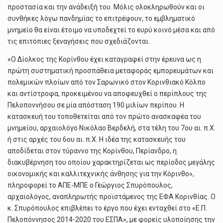
προστασία και την ανάδειξή του. Μόλις ολοκληρωθούν και οι
συνθήκες λόγω πανδημίας το επιτρέψουν, το εμβληματικό
μνημείο θα είναι έτοιμο να υποδεχτεί το ευρύ κοινό μέσα και από
τις επιτόπιες ξεναγήσεις που σχεδιάζονται.
«O Δίολκος της Κορίνθου έχει καταγραφεί στην έρευνα ως η
πρώτη συστηματική προσπάθεια μεταφοράς εμπορευμάτων και
πολεμικών πλοίων από τον Σαρωνικό στον Κορινθιακό Κόλπο
και αντίστροφα, προκειμένου να αποφευχθεί ο περίπλους της
Πελοποννήσου σε μία απόσταση 190 μιλίων περίπου. Η
κατασκευή του τοποθετείται από τον πρώτο ανασκαφέα του
μνημείου, αρχαιολόγο Νικόλαο Βερδελή, στα τέλη του 7ου αι. π.Χ.
ή στις αρχές του 6ου αι. π.Χ. Η ιδέα της κατασκευής του
αποδίδεται στον τύραννο της Κορίνθου, Περίανδρο, η
διακυβέρνηση του οποίου χαρακτηρίζεται ως περίοδος μεγάλης
οικονομικής και καλλιτεχνικής άνθησης για την Κόρινθο»,
πληροφορεί το ΑΠΕ-ΜΠΕ ο Γεώργιος Σπυρόπουλος,
αρχαιολόγος, αναπληρωτής προϊστάμενος της ΕΦΑ Κορινθίας. Ο
κ. Σπυρόπουλος επιβλέπει το έργο που έχει ενταχθεί στο «Ε.Π.
Πελοπόννησος 2014-2020 του ΕΣΠΑ», με φορείς υλοποίησης την