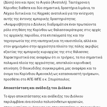
(Δύση) όσο και προς το Αιγαίο (Ανατολή). Ταυτόχρονα η
Κόρινθος διέθετε και δύο σημαντικά, δραστήρια λιμάνια, το
Λέχαιο δυτικά και τις Κεχρεές ανατολικά για την ενίσχυση
αυτής της έντονης εμπορικής δραστηριότητας.
«Αναμφισβήτητα ο Δίολκος διαδραμάτισε έναν πρωτεύοντα
ρόλο στη θέση της Κορίνθου ως θαλασσοκράτειρας στις αρχές
τις αρχαϊκής περιόδου, στα επιτεύγματά της και την
τεχνογνωσία της στη ναυπηγική και τη ναυσιπλοΐα, αλλά και
στον φημισμένο στην αρχαιότητα πλούτο της πόλης ακριβώς
εξαιτίας της εμπορικής κυριαρχίας της στις θάλασσες.
Χαρακτηριστικά σας αναφέρω ότι οι τριήρεις, τα πιο σημαντικά
πολεμικά πλοία της αρχαιότητας, αποτελούν κορινθιακή
επινόηση. Ο Θουκυδίδης συγκεκριμένα, μας αναφέρει και το
όνομα του Κορίνθιου Αμεινοκλή ως κατασκευαστή τριήρεων»,
προσθέτει στο ΑΠΕ-ΜΠΕ ο κ. Σπυρόπουλος.
Αποκατάσταση και ανάδειξη του Διόλκου
Το έργο αποκατάστασης και ανάδειξης του Διόλκου
περιλαμβάνει ένα σύνολο πολυσύνθετων εργασιών,