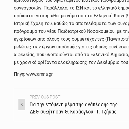
εμπλουτισμός του υφιστάμενου κλινικού προγράμματο
συνεργασιών. Παράλληλα, το ΙΣΝ και το ελληνικό δημ
πρόκειται να κυρωθεί με νόμο από το Ελληνικό Κοινο
Ιατρική Σχολή του, καθώς τα αποτελέσματα των συνο
πρόγραμμα του νέου Παιδιατρικού Νοσοκομείου, με τη
εγκρίσεων από όλους τους συμμετέχοντες (Πανεπιστήμι
μελέτες των έργων υποδομής για τις οδικές συνδέσεις
ωφελείας, που υλοποιούνται από το Ελληνικό Δημόσιο,
με χρονικό ορίζοντα ολοκλήρωσης τον Δεκέμβριο του 
Πηγή: www.amna.gr
PREVIOUS POST
Post
Για την επόμενη μέρα της ανάπλασης της
navigation
ΔΕΘ συζήτησαν Θ. Καράογλου- Τ. Τζήκας