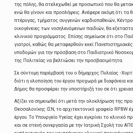
της πόλης, θα στελεχωθεί με προσωπικό που θα μετακι
ενώ θα γίνουν και προσλήψεις. Ανέφερε ακόμη ότι τα 
πτέρυγας, τμήματος συγγενών καρδιοπαθειών, Κέντρου 
οικογένειες των νοσηλευόμενων παιδιών, θα εξεταστ
κλινικού προγράμματος. Επίσης σημείωσε ότι στο Παι
γιατροί, καθώς θα μεταφερθούν εκεί Πανεπιστημιακές
υποδομών για την πρόσβαση στο Παιδιατρικό Νοσοκομε
της Πολιτείας να βελτιώσει την προσβασιμότητα.
Σε σύντομη παρέμβασή του ο δήμαρχος Πυλαίας -Χορτι
διότι η υλοποίηση του έργου προχωρά με διαφάνεια κα
Δήμος θα προσφέρει την υποστήριξή του σε ότι χρειασ
Αξίζει να σημειωθεί ότι μετά την ολοκλήρωση της πρ
Θεσσαλονίκης ΙΣΝ, το αρχιτεκτονικό γραφείο RPBW έχ
έργου. Tο Υπουργείο Υγείας έχει εγκρίνει το κλινικό 
και σε στενή συνεργασία με την Ιατρική Σχολή του ΑΠΘ