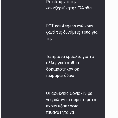
Point» υμνεί την
«ανεξερεύνητη» Ελλάδα
ΕΟΤ και Aegean ενώνουν
ξανά τις δυνάμεις τους για
την
Τα πρώτα εμβόλια για το
αλλεργικό άσθμα
δοκιμάστηκαν σε
πειραματόζωα
Οι ασθενείς Covid-19 με
νευρολογικά συμπτώματα
έχουν εξαπλάσια
πιθανότητα να