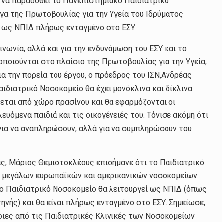
 να παραδοθεί το Πανεπιστημιακό Παιδιατρικό
γα της Πρωτοβουλίας για την Υγεία του Ιδρύματος
ει ως ΝΠΙΔ πλήρως ενταγμένο στο ΕΣΥ
οινωνία, αλλά και για την ενδυνάμωση του ΕΣΥ και το
οποιούνται στο πλαίσιο της Πρωτοβουλίας για την Υγεία,
α την πορεία του έργου, ο πρόεδρος του ΙΣΝ,Ανδρέας
διατρικό Νοσοκομείο θα έχει μονόκλινα και δίκλινα
λεται από χώρο πρασίνου και θα εφαρμόζονται οι
υόμενα παιδιά και τις οικογένειές του. Τόνισε ακόμη ότι
 για να αναπληρώσουν, αλλά για να συμπληρώσουν του
ς, Μάριος Θεμιστοκλέους επισήμανε ότι το Παιδιατρικό
ων μεγάλων ευρωπαϊκών και αμερικανικών νοσοκομείων.
ο Παιδιατρικό Νοσοκομείο θα λειτουργεί ως ΝΠΙΔ (όπως
νής) και θα είναι πλήρως ενταγμένο στο ΕΣΥ. Σημείωσε,
οιες από τις Παιδιατρικές Κλινικές των Νοσοκομείων