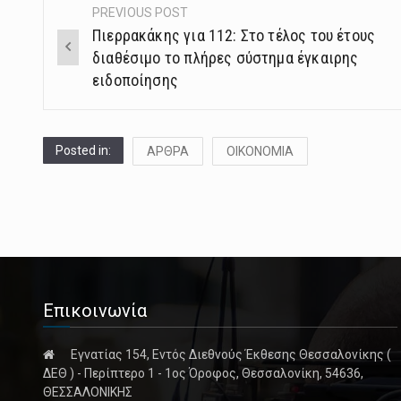
PREVIOUS POST
Post
Πιερρακάκης για 112: Στο τέλος του έτους
navigation
διαθέσιμο το πλήρες σύστημα έγκαιρης
ειδοποίησης
Posted in:
ΑΡΘΡΑ
ΟΙΚΟΝΟΜΙΑ
Επικοινωνία
Εγνατίας 154, Εντός Διεθνούς Έκθεσης Θεσσαλονίκης (
ΔΕΘ ) - Περίπτερο 1 - 1ος Όροφος, Θεσσαλονίκη, 54636,
ΘΕΣΣΑΛΟΝΙΚΗΣ